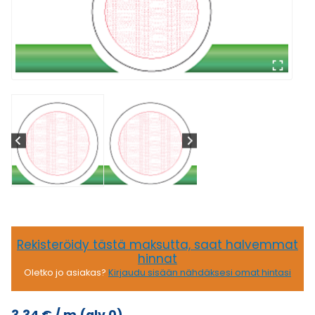
Rekisteröidy tästä maksutta, saat halvemmat
hinnat
Oletko jo asiakas?
Kirjaudu sisään nähdäksesi omat hintasi