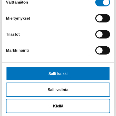
Välttämätön
valinta
Johdin SIF/GL 1X1,5
Mieltymykset
Tilastot
Johdin SIF/GL 1X2,5
Markkinointi
Salli kaikki
Johdin SIF/GL 1X6
Salli valinta
Kiellä