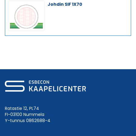
Johdin SIF 1X70
Ratastie 12, PL74
FI-03100 Nummela
Y-tunnus 0862688-4