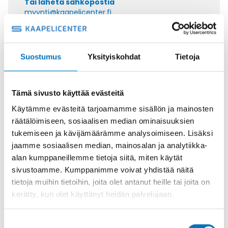
Tai lähetä sähköpostia
myynti@kaapelicenter.fi
Suostumus
Yksityiskohdat
Tietoja
Saman kaapelin eri versiot
Tämä sivusto käyttää evästeitä
Johdin SIF 1X150
Käytämme evästeitä tarjoamamme sisällön ja mainosten
räätälöimiseen, sosiaalisen median ominaisuuksien
tukemiseen ja kävijämäärämme analysoimiseen. Lisäksi
jaamme sosiaalisen median, mainosalan ja analytiikka-
alan kumppaneillemme tietoja siitä, miten käytät
sivustoamme. Kumppanimme voivat yhdistää näitä
Johdin SIF/GL 1X1
tietoja muihin tietoihin, joita olet antanut heille tai joita on
kerätty, kun olet käyttänyt heidän palvelujaan.
Suostumuksen