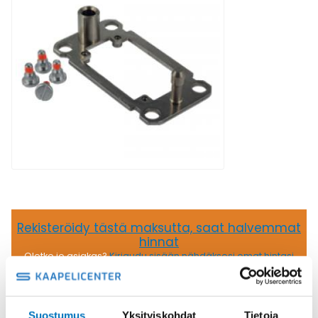
Rekisteröidy tästä maksutta, saat halvemmat
hinnat
Oletko jo asiakas?
Kirjaudu sisään nähdäksesi omat hintasi
80,36
€
/ kpl
(alv 0)
Suostumus
Yksityiskohdat
Tietoja