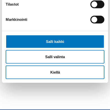
Anna meidän
Tilastot
auttaa.
Markkinointi
Salli kaikki
Soita asiakaspalveluumme ark. 8-16
+358 9 2252 260
Salli valinta
Tai lähetä sähköpostia
myynti@kaapelicenter.fi
Kiellä