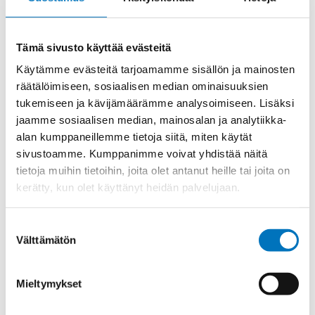
KEHYS,
Lisää ostoskoriin
MIXO
MODULILLE
Tämä sivusto käyttää evästeitä
KEHYS
määrä
Käytämme evästeitä tarjoamamme sisällön ja mainosten
räätälöimiseen, sosiaalisen median ominaisuuksien
Tuotekoodi
CR10DF
Osasto
ILME -moninapaliittimet
,
Kehykset
,
Mixo sarja
tukemiseen ja kävijämäärämme analysoimiseen. Lisäksi
jaamme sosiaalisen median, mainosalan ja analytiikka-
Toimitusaika: 1-7 päivää
alan kumppaneillemme tietoja siitä, miten käytät
Toimituskulut 35kg:n asti 25€.
sivustoamme. Kumppanimme voivat yhdistää näitä
Yli 35kg:n toimituskulut toteutuneiden kulujen mukaan.
tietoja muihin tietoihin, joita olet antanut heille tai joita on
kerätty, kun olet käyttänyt heidän palvelujaan.
Valmistaja
ILME S.p.A
Suostumuksen
Koko
size "57.27"
Välttämätön
valinta
Mieltymykset
Kysyttävää?