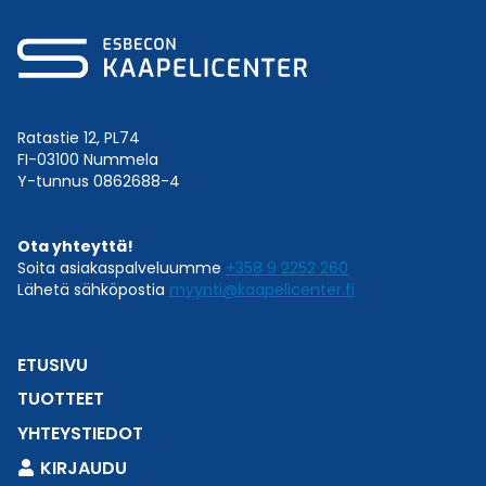
Ratastie 12, PL74
FI-03100 Nummela
Y-tunnus 0862688-4
Ota yhteyttä!
Soita asiakaspalveluumme
+358 9 2252 260
Lähetä sähköpostia
myynti@kaapelicenter.fi
ETUSIVU
TUOTTEET
YHTEYSTIEDOT
KIRJAUDU