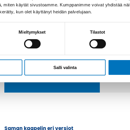
, miten käytät sivustoamme. Kumppanimme voivat yhdistää näitä t
n kerätty, kun olet käyttänyt heidän palvelujaan.
Mieltymykset
Tilastot
Soit
Kysyttävää?
+358
Anna meidän
auttaa.
Tai 
Salli valinta
myyn
Saman kaapelin eri versiot