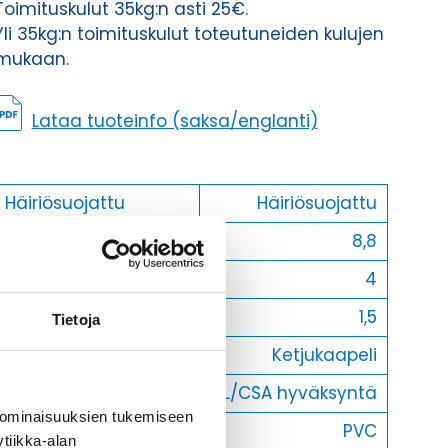
Toimituskulut 35kg:n asti 25€.
Yli 35kg:n toimituskulut toteutuneiden kulujen
mukaan.
Lataa tuoteinfo (saksa/englanti)
Häiriösuojattu
Häiriösuojattu
Halkaisija
8,8
Johdinluku
4
Johtimien poikkipinta
1,5
Tietoja
Ketjukaapeli
Ketjukaapeli
UL/CSA hyväksyntä
UL/CSA hyväksyntä
 ominaisuuksien tukemiseen
Ulkovaippa
PVC
tiikka-alan