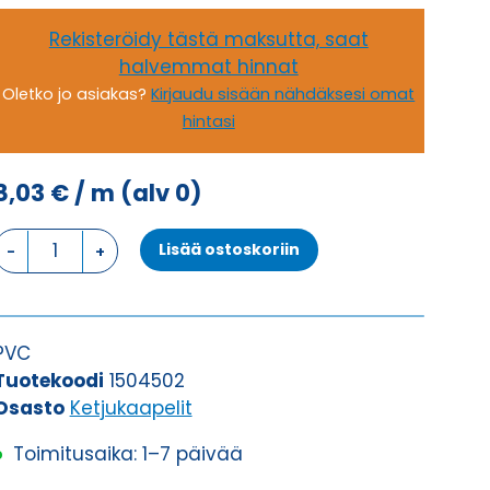
Rekisteröidy tästä maksutta, saat
halvemmat hinnat
Oletko jo asiakas?
Kirjaudu sisään nähdäksesi omat
hintasi
8,03
€
/ m
(alv 0)
Ketjukaapeli
Lisää ostoskoriin
KAWEFLEX
5278
SK-
C-
PVC
PVC
Tuotekoodi
1504502
UL/CSA
Osasto
Ketjukaapelit
SERVO
Toimitusaika: 1–7 päivää
4G1,5
määrä