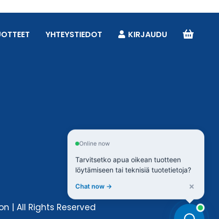
UOTTEET
YHTEYSTIEDOT
KIRJAUDU
Online now
Tarvitsetko apua oikean tuotteen
löytämiseen tai teknisiä tuotetietoja?
×
Chat now →
n | All Rights Reserved