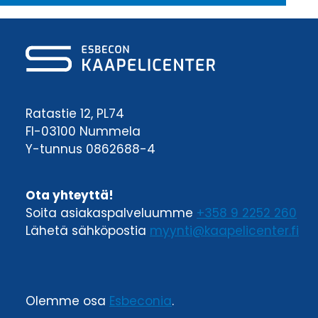
Ratastie 12, PL74
FI-03100 Nummela
Y-tunnus 0862688-4
Ota yhteyttä!
Soita asiakaspalveluumme
+358 9 2252 260
Lähetä sähköpostia
myynti@kaapelicenter.fi
Olemme osa
Esbeconia
.