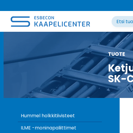
Siirry
sisältöön
TUOTE
Ketj
SK-C
Hummel holkkitiivisteet
ILME -moninapaliittimet