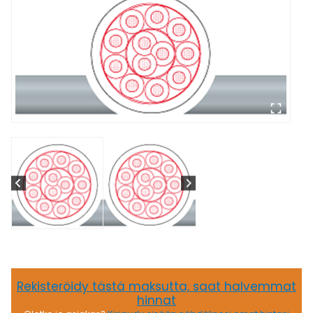
Rekisteröidy tästä maksutta, saat halvemmat
hinnat