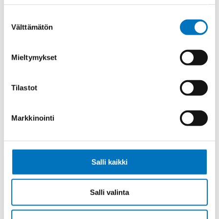
SK-PVC UL/CSA 7G2,5 (AWG14)
Suostumuksen
Välttämätön
valinta
Mieltymykset
Ketjukaapeli KAWEFLEX 6100 ECO
SK-PVC UL/CSA 3G1,5 (AWG16)
Tilastot
Markkinointi
Ketjukaapeli KAWEFLEX 6100 ECO
SK-PVC UL/CSA 5G1,5 (AWG16)
Salli kaikki
Salli valinta
Ketjukaapeli KAWEFLEX 6100 ECO
SK-PVC UL/CSA 7G1,5 (AWG16)