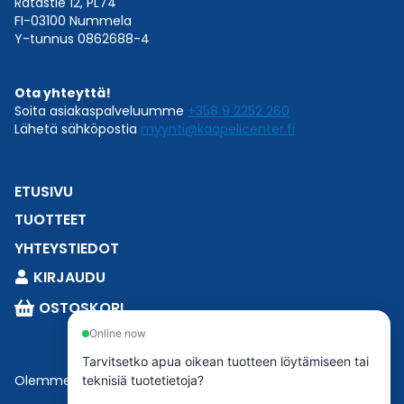
Ratastie 12, PL74
FI-03100 Nummela
Y-tunnus 0862688-4
Ota yhteyttä!
Soita asiakaspalveluumme
+358 9 2252 260
Lähetä sähköpostia
myynti@kaapelicenter.fi
ETUSIVU
TUOTTEET
YHTEYSTIEDOT
KIRJAUDU
OSTOSKORI
Online now
Tarvitsetko apua oikean tuotteen löytämiseen tai
Olemme osa
Esbeconia
.
teknisiä tuotetietoja?