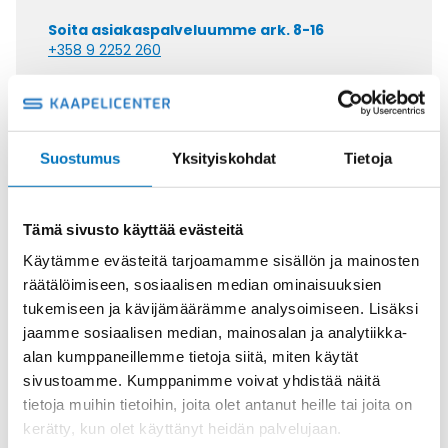
Soita asiakaspalveluumme ark. 8-16
+358 9 2252 260
Tai lähetä sähköpostia
myynti@kaapelicenter.fi
Suostumus
Yksityiskohdat
Tietoja
Tämä sivusto käyttää evästeitä
Saman kaapelin eri versiot
Käytämme evästeitä tarjoamamme sisällön ja mainosten
Ketjukaapeli KAWEFLEX 6100 ECO
räätälöimiseen, sosiaalisen median ominaisuuksien
SK-PVC UL/CSA 5G2,5 (AWG14)
tukemiseen ja kävijämäärämme analysoimiseen. Lisäksi
jaamme sosiaalisen median, mainosalan ja analytiikka-
alan kumppaneillemme tietoja siitä, miten käytät
sivustoamme. Kumppanimme voivat yhdistää näitä
tietoja muihin tietoihin, joita olet antanut heille tai joita on
kerätty, kun olet käyttänyt heidän palvelujaan.
Ketjukaapeli KAWEFLEX 6100 ECO