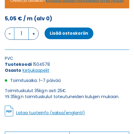
Oletko jo asiakas?
Kirjaudu sisään nähdäksesi omat hintasi
5,05
€
/ m
(alv 0)
Ketjukaapeli
Lisää ostoskoriin
KAWEFLEX
6100
ECO
SK-
PVC
PVC
Tuotekoodi
1504578
UL/CSA
Osasto
Ketjukaapelit
4G1,5
(AWG16)
Toimitusaika: 1–7 päivää
määrä
Toimituskulut 35kg:n asti 25€.
Yli 35kg:n toimituskulut toteutuneiden kulujen mukaan.
Lataa tuoteinfo (saksa/englanti)