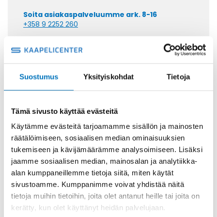
Soita asiakaspalveluumme ark. 8-16
+358 9 2252 260
Tai lähetä sähköpostia
myynti@kaapelicenter.fi
Suostumus
Yksityiskohdat
Tietoja
Tämä sivusto käyttää evästeitä
Saman kaapelin eri versiot
Käytämme evästeitä tarjoamamme sisällön ja mainosten
Ketjukaapeli KAWEFLEX 6110 SK-
räätälöimiseen, sosiaalisen median ominaisuuksien
PVC UL/CSA 18G1,5 (AWG16)
tukemiseen ja kävijämäärämme analysoimiseen. Lisäksi
jaamme sosiaalisen median, mainosalan ja analytiikka-
alan kumppaneillemme tietoja siitä, miten käytät
sivustoamme. Kumppanimme voivat yhdistää näitä
tietoja muihin tietoihin, joita olet antanut heille tai joita on
kerätty, kun olet käyttänyt heidän palvelujaan.
Ketjukaapeli KAWEFLEX 6110 SK-