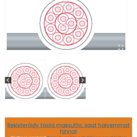
Rekisteröidy tästä maksutta, saat halvemmat
hinnat