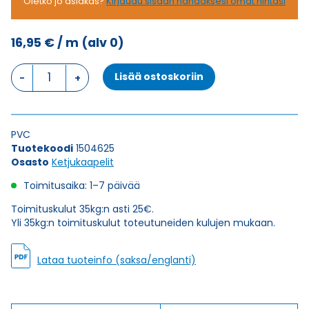
Oletko jo asiakas?
Kirjaudu sisään nähdäksesi omat hintasi
16,95
€
/ m
(alv 0)
Ketjukaapeli
Lisää ostoskoriin
KAWEFLEX
6110
SK-
PVC
PVC
UL/CSA
Tuotekoodi
1504625
18G1
Osasto
Ketjukaapelit
(AWG18)
määrä
Toimitusaika: 1–7 päivää
Toimituskulut 35kg:n asti 25€.
Yli 35kg:n toimituskulut toteutuneiden kulujen mukaan.
Lataa tuoteinfo (saksa/englanti)