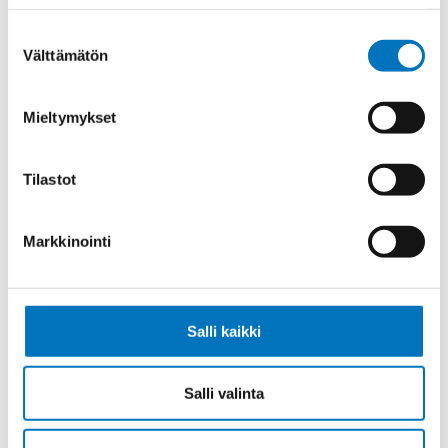
PVC UL/CSA 25G1,5 (AWG16)
Suostumuksen
Välttämätön
valinta
Mieltymykset
Ketjukaapeli KAWEFLEX 6110 SK-
PVC UL/CSA 36G1,5 (AWG16)
Tilastot
Markkinointi
Ketjukaapeli KAWEFLEX 6110 SK-
PVC UL/CSA 42G1,5 (AWG16)
Salli kaikki
Salli valinta
Ketjukaapeli KAWEFLEX 6110 SK-
PVC UL/CSA 3G2,5 (AWG14)