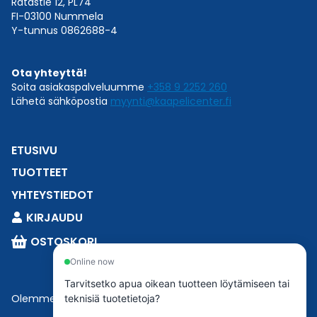
Ratastie 12, PL74
FI-03100 Nummela
Y-tunnus 0862688-4
Ota yhteyttä!
Soita asiakaspalveluumme
+358 9 2252 260
Lähetä sähköpostia
myynti@kaapelicenter.fi
ETUSIVU
TUOTTEET
YHTEYSTIEDOT
KIRJAUDU
OSTOSKORI
Online now
Tarvitsetko apua oikean tuotteen löytämiseen tai
Olemme osa
Esbeconia
.
teknisiä tuotetietoja?