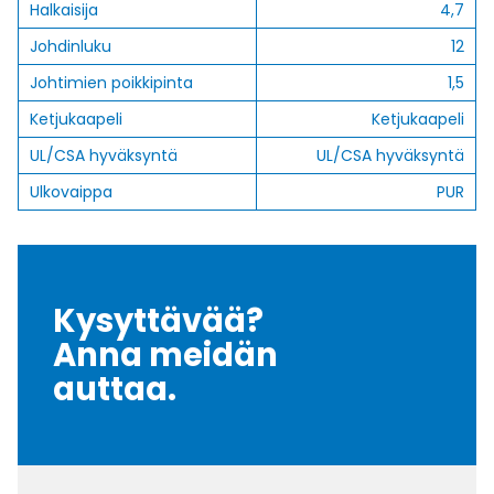
Halkaisija
4,7
Johdinluku
12
Johtimien poikkipinta
1,5
Ketjukaapeli
Ketjukaapeli
UL/CSA hyväksyntä
UL/CSA hyväksyntä
Ulkovaippa
PUR
Kysyttävää?
Anna meidän
auttaa.