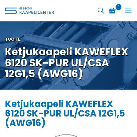
Siirry
0
sisältöön
TUOTE
Ketjukaapeli KAWEFLEX
6120 SK-PUR UL/CSA
12G1,5 (AWG16)
Ketjukaapeli KAWEFLEX
6120 SK-PUR UL/CSA 12G1,5
(AWG16)