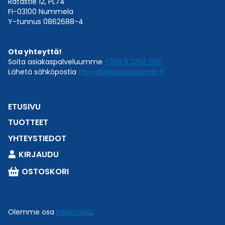
Ratastie 12, PL74
FI-03100 Nummela
Y-tunnus 0862688-4
Ota yhteyttä!
Soita asiakaspalveluumme
+358 9 2252 260
Lähetä sähköpostia
myynti@kaapelicenter.fi
ETUSIVU
TUOTTEET
YHTEYSTIEDOT
KIRJAUDU
OSTOSKORI
Olemme osa
Esbeconia
.