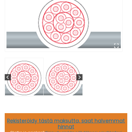
Rekisteröidy tästä maksutta, saat halvemmat
hinnat