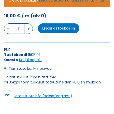
Oletko jo asiakas?
Kirjaudu sisään nähdäksesi omat hintasi
19,00
€
/ m
(alv 0)
Ketjukaapeli
Lisää ostoskoriin
KAWEFLEX
6120
SK-
PUR
PUR
UL/CSA
Tuotekoodi
1505101
12G1,5
Osasto
Ketjukaapelit
(AWG16)
määrä
Toimitusaika: 1–7 päivää
Toimituskulut 35kg:n asti 25€.
Yli 35kg:n toimituskulut toteutuneiden kulujen mukaan.
Lataa tuoteinfo (saksa/englanti)