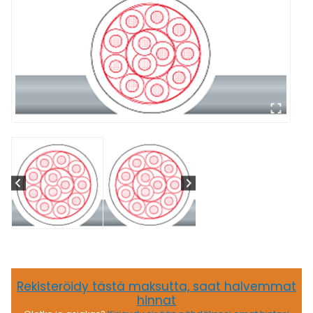
Rekisteröidy tästä maksutta, saat halvemmat
hinnat