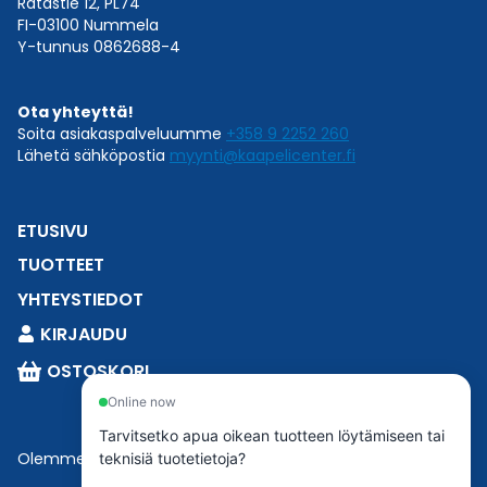
Ratastie 12, PL74
FI-03100 Nummela
Y-tunnus 0862688-4
Ota yhteyttä!
Soita asiakaspalveluumme
+358 9 2252 260
Lähetä sähköpostia
myynti@kaapelicenter.fi
ETUSIVU
TUOTTEET
YHTEYSTIEDOT
KIRJAUDU
OSTOSKORI
Online now
Tarvitsetko apua oikean tuotteen löytämiseen tai
Olemme osa
Esbeconia
.
teknisiä tuotetietoja?