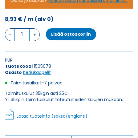
Oletko jo asiakas?
Kirjaudu sisään nähdäksesi omat hintasi
8,93
€
/ m
(alv 0)
Ketjukaapeli
Lisää ostoskoriin
KAWEFLEX
6120
SK-
PUR
PUR
UL/CSA
Tuotekoodi
1505078
18G0,5
Osasto
Ketjukaapelit
(AWG21)
määrä
Toimitusaika: 1–7 päivää
Toimituskulut 35kg:n asti 25€.
Yli 35kg:n toimituskulut toteutuneiden kulujen mukaan.
Lataa tuoteinfo (saksa/englanti)