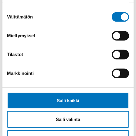
PUR UL/CSA 4G1,5 (AWG16)
Suostumuksen
Välttämätön
valinta
Mieltymykset
Ketjukaapeli KAWEFLEX 6120 SK-
PUR UL/CSA 5G1,5 (AWG16)
Tilastot
Markkinointi
Ketjukaapeli KAWEFLEX 6120 SK-
PUR UL/CSA 7G1,5 (AWG16)
Salli kaikki
Salli valinta
Ketjukaapeli KAWEFLEX 6120 SK-
PUR UL/CSA 12G1,5 (AWG16)