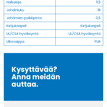
Halkaisija
11,5
Johdinluku
18
Johtimien poikkipinta
0,5
Ketjukaapeli
Ketjukaapeli
UL/CSA hyväksyntä
UL/CSA hyväksyntä
Ulkovaippa
PUR
Kysyttävää?
Anna meidän
auttaa.