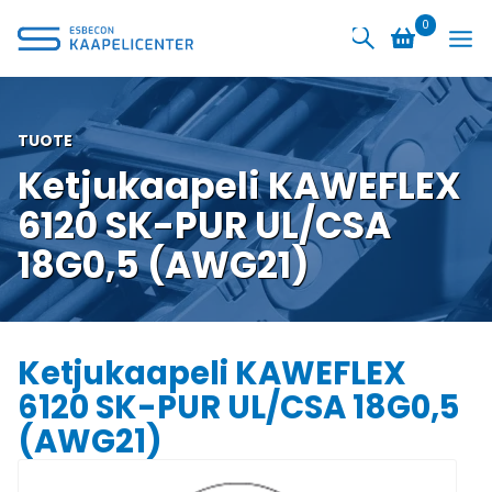
Siirry
0
sisältöön
TUOTE
Ketjukaapeli KAWEFLEX
6120 SK-PUR UL/CSA
18G0,5 (AWG21)
Ketjukaapeli KAWEFLEX
6120 SK-PUR UL/CSA 18G0,5
(AWG21)