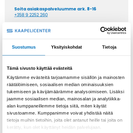
Soita asiakaspalveluumme ark. 8-16
+358 9 2252 260
Tai lähetä sähköpostia
myynti@kaapelicenter.fi
Suostumus
Yksityiskohdat
Tietoja
Tämä sivusto käyttää evästeitä
Saman kaapelin eri versiot
Käytämme evästeitä tarjoamamme sisällön ja mainosten
Ketjukaapeli KAWEFLEX 6120 SK-
räätälöimiseen, sosiaalisen median ominaisuuksien
PUR UL/CSA 4G16 (AWG6)
tukemiseen ja kävijämäärämme analysoimiseen. Lisäksi
jaamme sosiaalisen median, mainosalan ja analytiikka-
alan kumppaneillemme tietoja siitä, miten käytät
sivustoamme. Kumppanimme voivat yhdistää näitä
tietoja muihin tietoihin, joita olet antanut heille tai joita on
kerätty, kun olet käyttänyt heidän palvelujaan.
Ketjukaapeli KAWEFLEX 6120 SK-