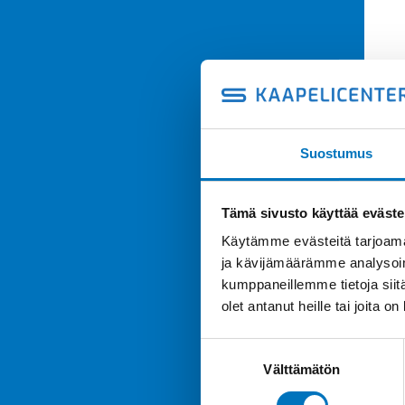
Suostumus
Tämä sivusto käyttää eväste
Käytämme evästeitä tarjoama
ja kävijämäärämme analysoim
kumppaneillemme tietoja siitä
olet antanut heille tai joita o
Suostumuksen
Välttämätön
valinta