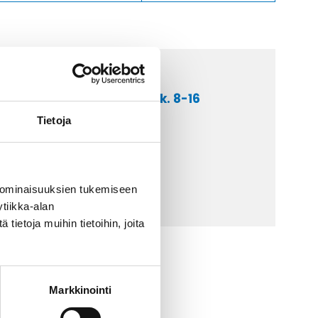
a asiakaspalveluumme ark. 8-16
 9 2252 260
Tietoja
lähetä sähköpostia
ti@kaapelicenter.fi
 ominaisuuksien tukemiseen
tiikka-alan
ietoja muihin tietoihin, joita
Markkinointi