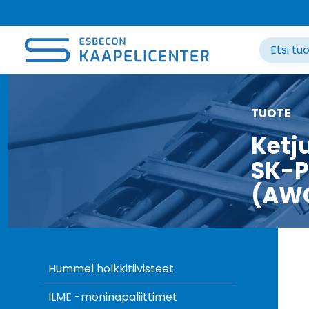
Siirry
sisältöön
TUOTE
Ketj
SK-P
(AW
Hummel holkkitiivisteet
ILME -moninapaliittimet