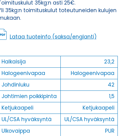
Toimituskulut 35kg:n asti 25€.
Yli 35kg:n toimituskulut toteutuneiden kulujen
mukaan.
Lataa tuoteinfo (saksa/englanti)
Halkaisija
23,2
Halogeenivapaa
Halogeenivapaa
Johdinluku
42
Johtimien poikkipinta
1,5
Ketjukaapeli
Ketjukaapeli
UL/CSA hyväksyntä
UL/CSA hyväksyntä
Ulkovaippa
PUR