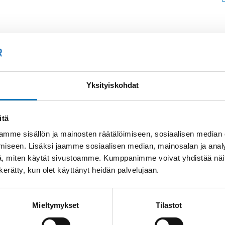
Soit
Kysyttävää?
+358
Yksityiskohdat
Anna meidän
auttaa.
Tai 
itä
myyn
mme sisällön ja mainosten räätälöimiseen, sosiaalisen median
iseen. Lisäksi jaamme sosiaalisen median, mainosalan ja analy
, miten käytät sivustoamme. Kumppanimme voivat yhdistää näitä t
n kerätty, kun olet käyttänyt heidän palvelujaan.
Mieltymykset
Tilastot
Saman kaapelin eri versiot