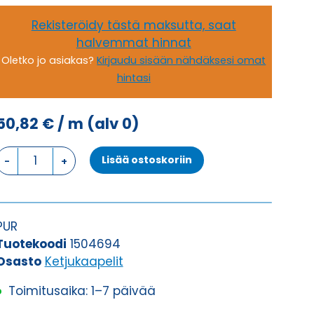
Rekisteröidy tästä maksutta, saat
halvemmat hinnat
Oletko jo asiakas?
Kirjaudu sisään nähdäksesi omat
hintasi
50,82
€
/ m
(alv 0)
Ketjukaapeli
Lisää ostoskoriin
KAWEFLEX
6130
SK-
PUR
PUR
UL/CSA
Tuotekoodi
1504694
42G1,5
Osasto
Ketjukaapelit
(AWG16)
Toimitusaika: 1–7 päivää
määrä