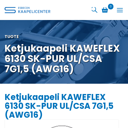
Siirry
0
sisältöön
TUOTE
Ketjukaapeli KAWEFLEX
6130 SK-PUR UL/CSA
7G1,5 (AWG16)
Ketjukaapeli KAWEFLEX
6130 SK-PUR UL/CSA 7G1,5
(AWG16)