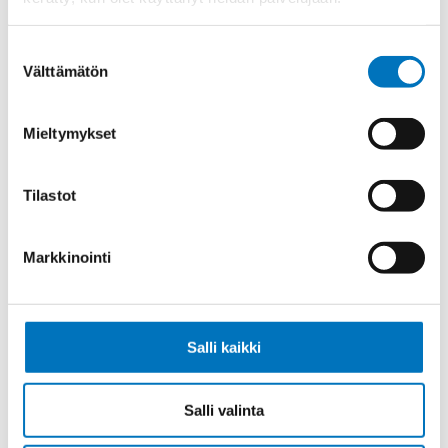
Ketjukaapeli KAWEFLEX 6130 SK-
PUR UL/CSA 5G2,5 (AWG14)
Suostumuksen
Välttämätön
valinta
Mieltymykset
Ketjukaapeli KAWEFLEX 6130 SK-
PUR UL/CSA 7G2,5 (AWG14)
Tilastot
Markkinointi
Ketjukaapeli KAWEFLEX 6130 SK-
PUR UL/CSA 12G2,5 (AWG14)
Salli kaikki
Salli valinta