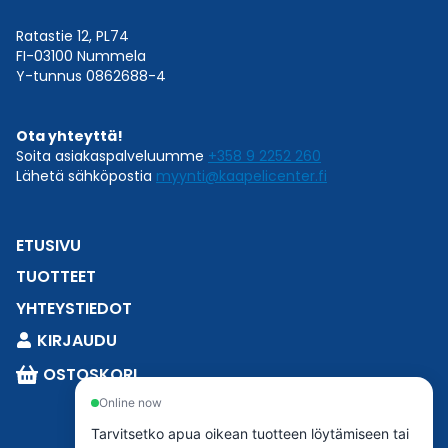
Ratastie 12, PL74
FI-03100 Nummela
Y-tunnus 0862688-4
Ota yhteyttä!
Soita asiakaspalveluumme
+358 9 2252 260
Lähetä sähköpostia
myynti@kaapelicenter.fi
ETUSIVU
TUOTTEET
YHTEYSTIEDOT
KIRJAUDU
OSTOSKORI
Online now
Tarvitsetko apua oikean tuotteen löytämiseen tai