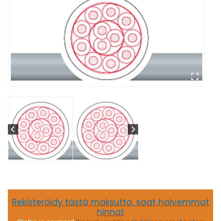
Rekisteröidy tästä maksutta, saat halvemmat
hinnat