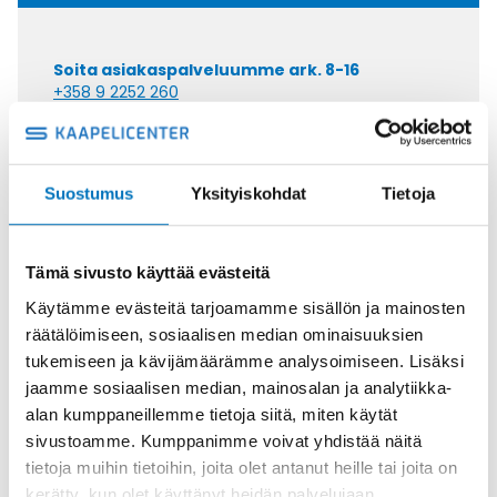
Soita asiakaspalveluumme ark. 8-16
+358 9 2252 260
Tai lähetä sähköpostia
myynti@kaapelicenter.fi
Suostumus
Yksityiskohdat
Tietoja
Tämä sivusto käyttää evästeitä
Saman kaapelin eri versiot
Käytämme evästeitä tarjoamamme sisällön ja mainosten
räätälöimiseen, sosiaalisen median ominaisuuksien
Ketjukaapeli KAWEFLEX 6130 SK-
tukemiseen ja kävijämäärämme analysoimiseen. Lisäksi
PUR UL/CSA 4G2,5 (AWG14)
jaamme sosiaalisen median, mainosalan ja analytiikka-
alan kumppaneillemme tietoja siitä, miten käytät
sivustoamme. Kumppanimme voivat yhdistää näitä
tietoja muihin tietoihin, joita olet antanut heille tai joita on
kerätty, kun olet käyttänyt heidän palvelujaan.