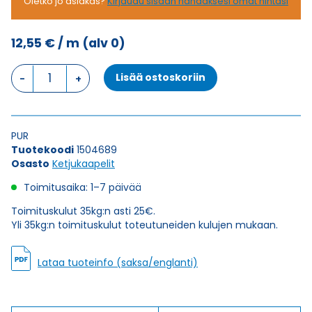
Oletko jo asiakas?
Kirjaudu sisään nähdäksesi omat hintasi
12,55
€
/ m
(alv 0)
Ketjukaapeli
Lisää ostoskoriin
KAWEFLEX
6130
SK-
PUR
PUR
UL/CSA
Tuotekoodi
1504689
7G1,5
Osasto
Ketjukaapelit
(AWG16)
määrä
Toimitusaika: 1–7 päivää
Toimituskulut 35kg:n asti 25€.
Yli 35kg:n toimituskulut toteutuneiden kulujen mukaan.
Lataa tuoteinfo (saksa/englanti)