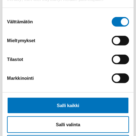
Ketjukaapeli KAWEFLEX 6200 ECO
SK-C-PVC UL/CSA 25G1,5 (AWG16)
Suostumuksen
Välttämätön
valinta
Mieltymykset
Ketjukaapeli KAWEFLEX 6200 ECO
SK-C-PVC UL/CSA 3G2,5 (AWG14)
Tilastot
Markkinointi
Ketjukaapeli KAWEFLEX 6200 ECO
SK-C-PVC UL/CSA 4G2,5 (AWG14)
Salli kaikki
Salli valinta