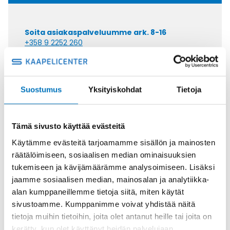
Soita asiakaspalveluumme ark. 8-16
+358 9 2252 260
Tai lähetä sähköpostia
myynti@kaapelicenter.fi
Suostumus
Yksityiskohdat
Tietoja
Tämä sivusto käyttää evästeitä
Saman kaapelin eri versiot
Käytämme evästeitä tarjoamamme sisällön ja mainosten
räätälöimiseen, sosiaalisen median ominaisuuksien
Ketjukaapeli KAWEFLEX 6200 ECO
tukemiseen ja kävijämäärämme analysoimiseen. Lisäksi
SK-C-PVC UL/CSA 18G1,5 (AWG16)
jaamme sosiaalisen median, mainosalan ja analytiikka-
alan kumppaneillemme tietoja siitä, miten käytät
sivustoamme. Kumppanimme voivat yhdistää näitä
tietoja muihin tietoihin, joita olet antanut heille tai joita on
kerätty, kun olet käyttänyt heidän palvelujaan.