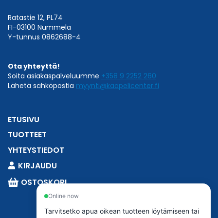
Ratastie 12, PL74
FI-03100 Nummela
Y-tunnus 0862688-4
Ota yhteyttä!
Soita asiakaspalveluumme
+358 9 2252 260
Lähetä sähköpostia
myynti@kaapelicenter.fi
ETUSIVU
TUOTTEET
YHTEYSTIEDOT
KIRJAUDU
OSTOSKORI
Online now
Tarvitsetko apua oikean tuotteen löytämiseen tai