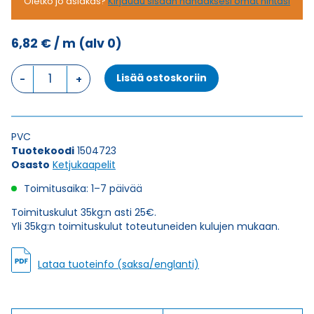
Oletko jo asiakas?
Kirjaudu sisään nähdäksesi omat hintasi
6,82
€
/ m
(alv 0)
Ketjukaapeli
Lisää ostoskoriin
KAWEFLEX
6200
ECO
SK-
PVC
C-
Tuotekoodi
1504723
PVC
Osasto
Ketjukaapelit
UL/CSA
12G0,5
Toimitusaika: 1–7 päivää
(AWG21)
määrä
Toimituskulut 35kg:n asti 25€.
Yli 35kg:n toimituskulut toteutuneiden kulujen mukaan.
Lataa tuoteinfo (saksa/englanti)