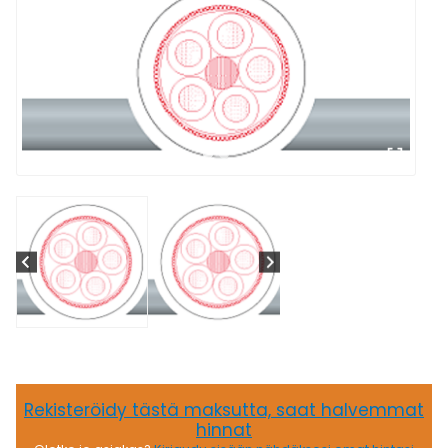
Rekisteröidy tästä maksutta, saat halvemmat
hinnat