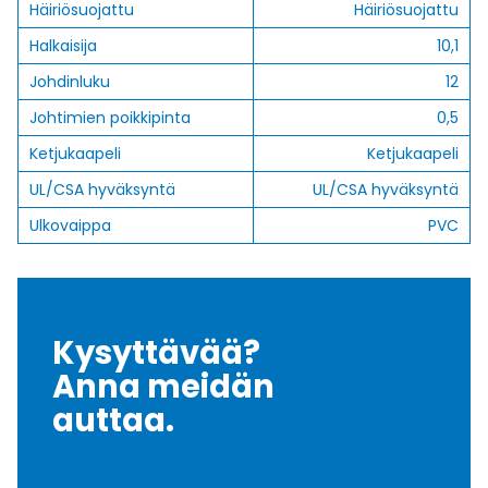
Häiriösuojattu
Häiriösuojattu
Halkaisija
10,1
Johdinluku
12
Johtimien poikkipinta
0,5
Ketjukaapeli
Ketjukaapeli
UL/CSA hyväksyntä
UL/CSA hyväksyntä
Ulkovaippa
PVC
Kysyttävää?
Anna meidän
auttaa.