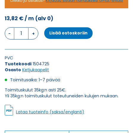
Oletko jo asiakas?
Kirjaudu sisään nähdäksesi omat hintasi
13,82
€
/ m
(alv 0)
Ketjukaapeli
Lisää ostoskoriin
KAWEFLEX
6200
ECO
SK-
PVC
C-
Tuotekoodi
1504725
PVC
Osasto
Ketjukaapelit
UL/CSA
25G0,5
Toimitusaika: 1–7 päivää
(AWG21)
määrä
Toimituskulut 35kg:n asti 25€.
Yli 35kg:n toimituskulut toteutuneiden kulujen mukaan.
Lataa tuoteinfo (saksa/englanti)