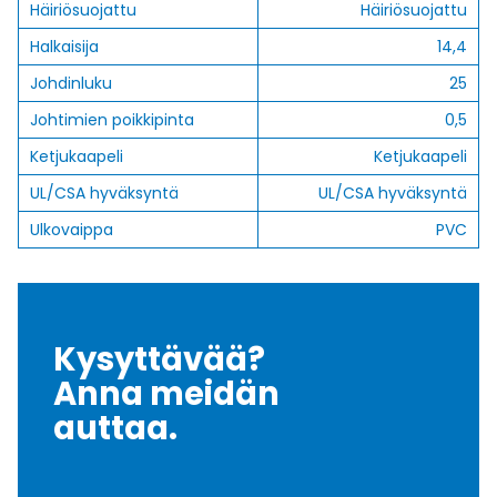
Häiriösuojattu
Häiriösuojattu
Halkaisija
14,4
Johdinluku
25
Johtimien poikkipinta
0,5
Ketjukaapeli
Ketjukaapeli
UL/CSA hyväksyntä
UL/CSA hyväksyntä
Ulkovaippa
PVC
Kysyttävää?
Anna meidän
auttaa.