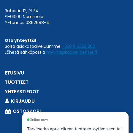
Ratastie 12, PL74
FI-03100 Nummela
Y-tunnus 0862688-4
Ota yhteyttä!
Soita asiakaspalveluumme
+358 9 2252 260
Lähetä sähköpostia
myynti@kaapelicenter.fi
ETUSIVU
TUOTTEET
YHTEYSTIEDOT
KIRJAUDU
OSTOSKORI
Online now
Tarvitsetko apua oikean tuotteen löytämiseen tai