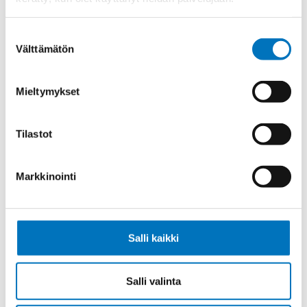
Ketjukaapeli KAWEFLEX 6200 ECO
SK-C-PVC UL/CSA 12G1,5 (AWG16)
Suostumuksen
Välttämätön
valinta
Mieltymykset
Ketjukaapeli KAWEFLEX 6200 ECO
SK-C-PVC UL/CSA 18G1,5 (AWG16)
Tilastot
Markkinointi
Ketjukaapeli KAWEFLEX 6200 ECO
SK-C-PVC UL/CSA 25G1,5 (AWG16)
Salli kaikki
Salli valinta