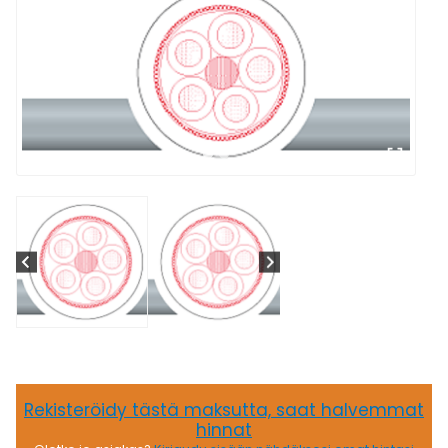
Rekisteröidy tästä maksutta, saat halvemmat
hinnat