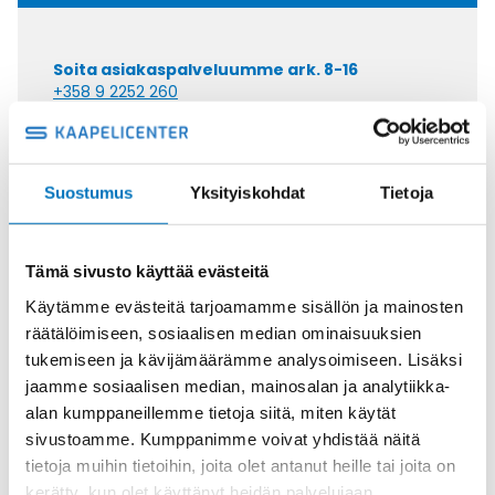
Soita asiakaspalveluumme ark. 8-16
+358 9 2252 260
Tai lähetä sähköpostia
myynti@kaapelicenter.fi
Suostumus
Yksityiskohdat
Tietoja
Tämä sivusto käyttää evästeitä
Saman kaapelin eri versiot
Käytämme evästeitä tarjoamamme sisällön ja mainosten
räätälöimiseen, sosiaalisen median ominaisuuksien
Ketjukaapeli KAWEFLEX 6200 ECO
tukemiseen ja kävijämäärämme analysoimiseen. Lisäksi
SK-C-PVC UL/CSA 7G1,5 (AWG16)
jaamme sosiaalisen median, mainosalan ja analytiikka-
alan kumppaneillemme tietoja siitä, miten käytät
sivustoamme. Kumppanimme voivat yhdistää näitä
tietoja muihin tietoihin, joita olet antanut heille tai joita on
kerätty, kun olet käyttänyt heidän palvelujaan.