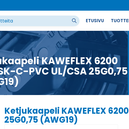
ETUSIVU
TUOTTE
ukaapeli KAWEFLEX 6200
SK-C-PVC UL/CSA 25G0,75
G19)
Ketjukaapeli KAWEFLEX 620
25G0,75 (AWG19)