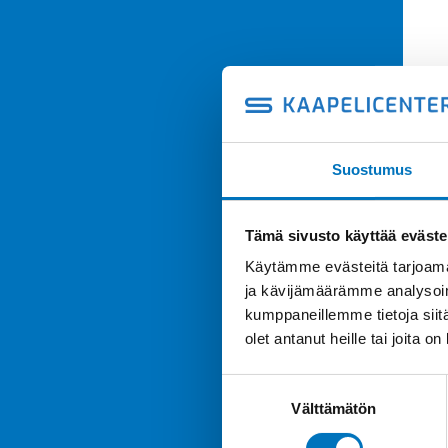
Suostumus
Tämä sivusto käyttää eväste
Käytämme evästeitä tarjoama
ja kävijämäärämme analysoim
kumppaneillemme tietoja siitä
olet antanut heille tai joita o
Suostumuksen
Välttämätön
valinta