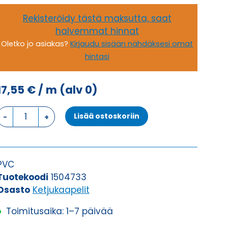
Rekisteröidy tästä maksutta, saat
halvemmat hinnat
Oletko jo asiakas?
Kirjaudu sisään nähdäksesi omat
hintasi
17,55
€
/ m
(alv 0)
Ketjukaapeli
Lisää ostoskoriin
KAWEFLEX
6200
ECO
SK-
PVC
C-
Tuotekoodi
1504733
PVC
Osasto
Ketjukaapelit
UL/CSA
Toimitusaika: 1–7 päivää
25G0,75
(AWG19)