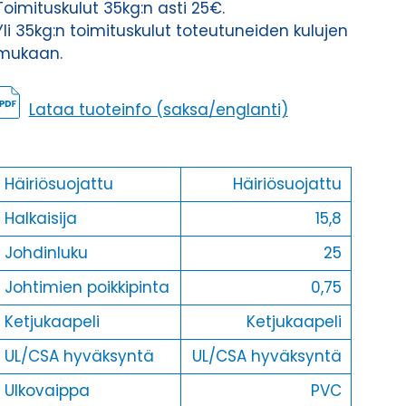
Toimituskulut 35kg:n asti 25€.
määrä
Yli 35kg:n toimituskulut toteutuneiden kulujen
mukaan.
Lataa tuoteinfo (saksa/englanti)
Häiriösuojattu
Häiriösuojattu
Halkaisija
15,8
Johdinluku
25
Johtimien poikkipinta
0,75
Ketjukaapeli
Ketjukaapeli
UL/CSA hyväksyntä
UL/CSA hyväksyntä
Ulkovaippa
PVC