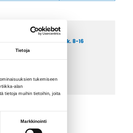
a asiakaspalveluumme ark. 8-16
 9 2252 260
Tietoja
lähetä sähköpostia
ti@kaapelicenter.fi
 ominaisuuksien tukemiseen
tiikka-alan
ietoja muihin tietoihin, joita
Markkinointi