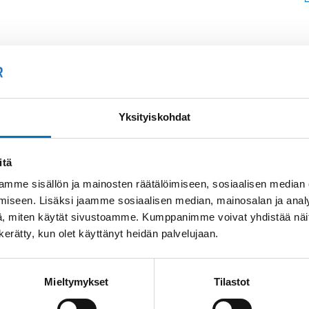
Soit
Kysyttävää?
+358
Yksityiskohdat
Anna meidän
auttaa.
Tai 
itä
myyn
mme sisällön ja mainosten räätälöimiseen, sosiaalisen median
iseen. Lisäksi jaamme sosiaalisen median, mainosalan ja analy
, miten käytät sivustoamme. Kumppanimme voivat yhdistää näitä t
n kerätty, kun olet käyttänyt heidän palvelujaan.
Mieltymykset
Tilastot
Saman kaapelin eri versiot