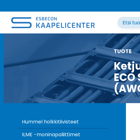
Siirry
sisältöön
TUOTE
Ketj
ECO 
(AW
Hummel holkkitiivisteet
ILME -moninapaliittimet