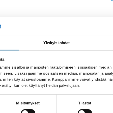
Soit
Kysyttävää?
+358
Yksityiskohdat
Anna meidän
auttaa.
Tai 
itä
myyn
mme sisällön ja mainosten räätälöimiseen, sosiaalisen median
iseen. Lisäksi jaamme sosiaalisen median, mainosalan ja analy
, miten käytät sivustoamme. Kumppanimme voivat yhdistää näitä t
n kerätty, kun olet käyttänyt heidän palvelujaan.
Mieltymykset
Tilastot
Saman kaapelin eri versiot