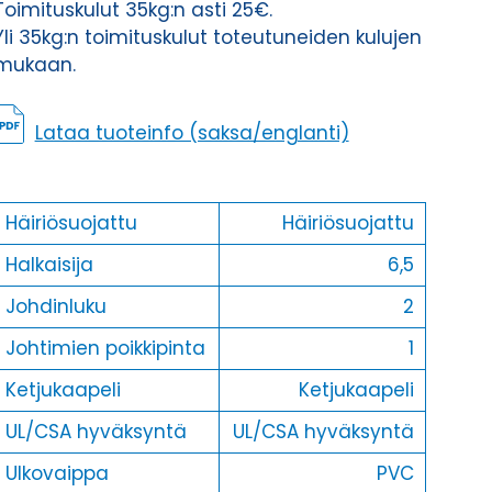
Toimituskulut 35kg:n asti 25€.
määrä
Yli 35kg:n toimituskulut toteutuneiden kulujen
mukaan.
Lataa tuoteinfo (saksa/englanti)
Häiriösuojattu
Häiriösuojattu
Halkaisija
6,5
Johdinluku
2
Johtimien poikkipinta
1
Ketjukaapeli
Ketjukaapeli
UL/CSA hyväksyntä
UL/CSA hyväksyntä
Ulkovaippa
PVC