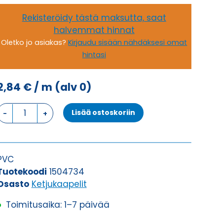
Rekisteröidy tästä maksutta, saat
halvemmat hinnat
Oletko jo asiakas?
Kirjaudu sisään nähdäksesi omat
hintasi
2,84
€
/ m
(alv 0)
Ketjukaapeli
Lisää ostoskoriin
KAWEFLEX
6200
ECO
SK-
PVC
C-
Tuotekoodi
1504734
PVC
Osasto
Ketjukaapelit
UL/CSA
Toimitusaika: 1–7 päivää
2X1
(AWG18)