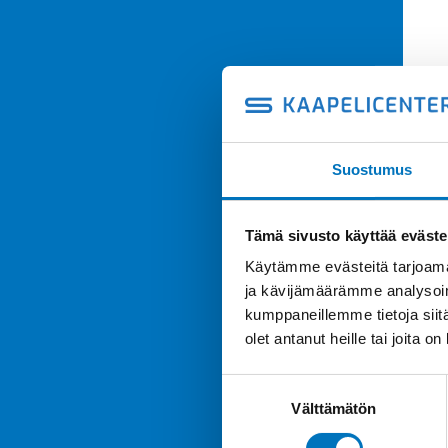
Suostumus
Tämä sivusto käyttää eväste
Käytämme evästeitä tarjoama
ja kävijämäärämme analysoim
kumppaneillemme tietoja siitä
olet antanut heille tai joita o
Suostumuksen
Välttämätön
valinta