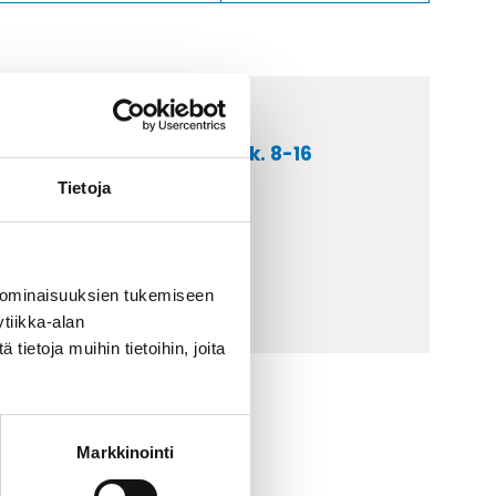
a asiakaspalveluumme ark. 8-16
 9 2252 260
Tietoja
lähetä sähköpostia
ti@kaapelicenter.fi
 ominaisuuksien tukemiseen
tiikka-alan
ietoja muihin tietoihin, joita
Markkinointi