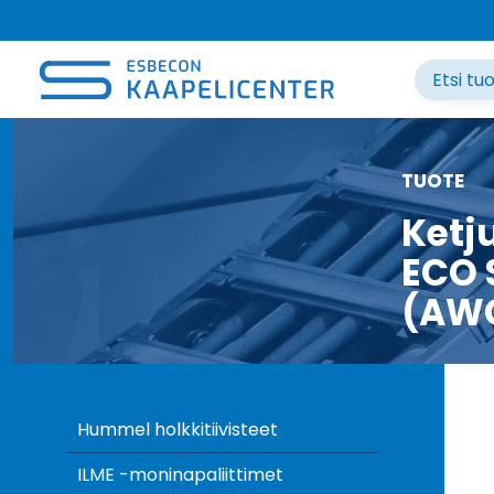
Siirry
sisältöön
TUOTE
Ketj
ECO 
(AW
Hummel holkkitiivisteet
ILME -moninapaliittimet