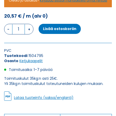
Oletko jo asiakas?
Kirjaudu sisään nähdäksesi omat hintasi
20,57
€
/ m
(alv 0)
Ketjukaapeli
Lisää ostoskoriin
KAWEFLEX
6210
SK-
C-
PVC
PVC
Tuotekoodi
1504795
UL/CSA
Osasto
Ketjukaapelit
12G1,5
(AWG16)
Toimitusaika: 1–7 päivää
määrä
Toimituskulut 35kg:n asti 25€.
Yli 35kg:n toimituskulut toteutuneiden kulujen mukaan.
Lataa tuoteinfo (saksa/englanti)