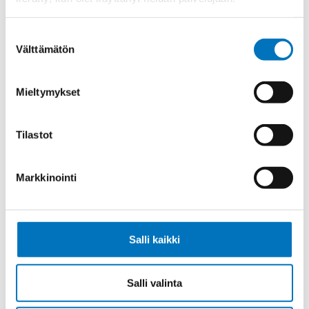
Ketjukaapeli KAWEFLEX 6210 SK-C-
PVC UL/CSA 36G1,5 (AWG16)
Suostumuksen
Välttämätön
valinta
Mieltymykset
Ketjukaapeli KAWEFLEX 6210 SK-C-
PVC UL/CSA 42G1,5 (AWG16)
Tilastot
Markkinointi
Ketjukaapeli KAWEFLEX 6210 SK-C-
PVC UL/CSA 3G2,5 (AWG14)
Salli kaikki
Salli valinta