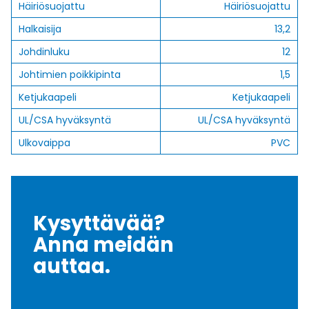
Häiriösuojattu
Häiriösuojattu
Halkaisija
13,2
Johdinluku
12
Johtimien poikkipinta
1,5
Ketjukaapeli
Ketjukaapeli
UL/CSA hyväksyntä
UL/CSA hyväksyntä
Ulkovaippa
PVC
Kysyttävää?
Anna meidän
auttaa.