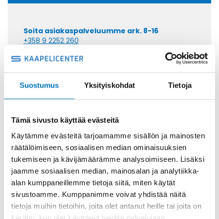
Soita asiakaspalveluumme ark. 8-16
+358 9 2252 260
Tai lähetä sähköpostia
myynti@kaapelicenter.fi
Suostumus
Yksityiskohdat
Tietoja
Tämä sivusto käyttää evästeitä
Saman kaapelin eri versiot
Käytämme evästeitä tarjoamamme sisällön ja mainosten
räätälöimiseen, sosiaalisen median ominaisuuksien
Ketjukaapeli KAWEFLEX 6210 SK-C-
tukemiseen ja kävijämäärämme analysoimiseen. Lisäksi
PVC UL/CSA 25G1,5 (AWG16)
jaamme sosiaalisen median, mainosalan ja analytiikka-
alan kumppaneillemme tietoja siitä, miten käytät
sivustoamme. Kumppanimme voivat yhdistää näitä
tietoja muihin tietoihin, joita olet antanut heille tai joita on
kerätty, kun olet käyttänyt heidän palvelujaan.