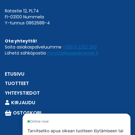
Ratastie 12, PL74
FI-03100 Nummela
Y-tunnus 0862688-4
Ota yhteyttä!
Soita asiakaspalveluumme
+358 9 2252 260
Lähetä sähköpostia
myynti@kaapelicenter.fi
ETUSIVU
TUOTTEET
YHTEYSTIEDOT
KIRJAUDU
OSTOSKORI
Online now
Tarvitsetko apua oikean tuotteen löytämiseen tai