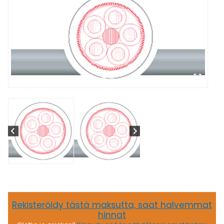
Rekisteröidy tästä maksutta, saat halvemmat
hinnat