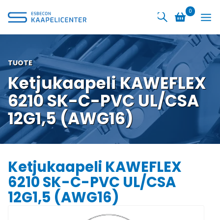
Siirry
0
sisältöön
TUOTE
Ketjukaapeli KAWEFLEX
6210 SK-C-PVC UL/CSA
12G1,5 (AWG16)
Ketjukaapeli KAWEFLEX
6210 SK-C-PVC UL/CSA
12G1,5 (AWG16)