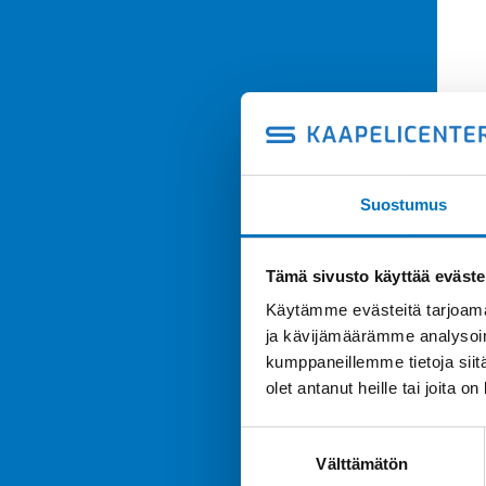
Suostumus
Tämä sivusto käyttää eväste
Käytämme evästeitä tarjoama
ja kävijämäärämme analysoim
kumppaneillemme tietoja siitä
olet antanut heille tai joita o
Suostumuksen
Välttämätön
valinta