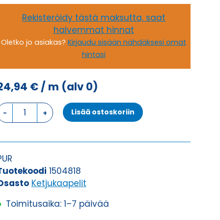
Rekisteröidy tästä maksutta, saat
halvemmat hinnat
Oletko jo asiakas?
Kirjaudu sisään nähdäksesi omat
hintasi
24,94
€
/ m
(alv 0)
Ketjukaapeli
Lisää ostoskoriin
KAWEFLEX
6230
SK-
C-
PUR
PUR
Tuotekoodi
1504818
UL/CSA
Osasto
Ketjukaapelit
25G0,5
Toimitusaika: 1–7 päivää
(AWG21)
määrä