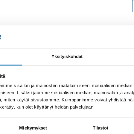
Soit
Kysyttävää?
Yksityiskohdat
+358
Anna meidän
auttaa.
itä
Tai 
myyn
mme sisällön ja mainosten räätälöimiseen, sosiaalisen median
iseen. Lisäksi jaamme sosiaalisen median, mainosalan ja analy
, miten käytät sivustoamme. Kumppanimme voivat yhdistää näitä t
n kerätty, kun olet käyttänyt heidän palvelujaan.
Mieltymykset
Tilastot