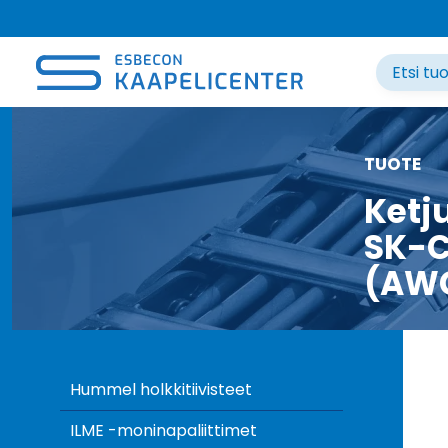
Siirry
sisältöön
TUOTE
Ketj
SK-C
(AW
Hummel holkkitiivisteet
ILME -moninapaliittimet