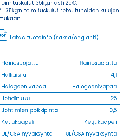
Toimituskulut 35kg:n asti 25€.
Yli 35kg:n toimituskulut toteutuneiden kulujen
mukaan.
Lataa tuoteinfo (saksa/englanti)
Häiriösuojattu
Häiriösuojattu
Halkaisija
14,1
Halogeenivapaa
Halogeenivapaa
Johdinluku
25
Johtimien poikkipinta
0,5
Ketjukaapeli
Ketjukaapeli
UL/CSA hyväksyntä
UL/CSA hyväksyntä