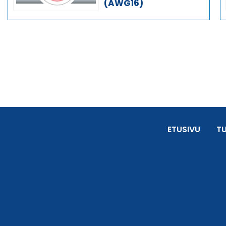
(AWG16)
ETUSIVU
T