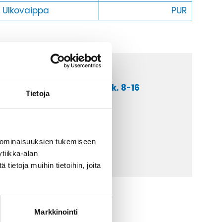
Ulkovaippa
PUR
a asiakaspalveluumme ark. 8-16
Tietoja
 9 2252 260
lähetä sähköpostia
ti@kaapelicenter.fi
 ominaisuuksien tukemiseen
tiikka-alan
ietoja muihin tietoihin, joita
Markkinointi