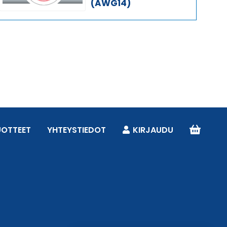
(AWG14)
UOTTEET
YHTEYSTIEDOT
KIRJAUDU