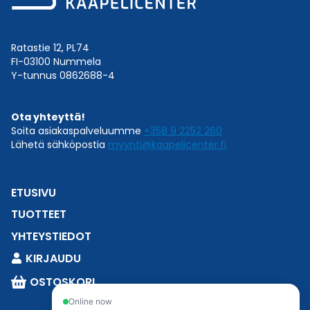
Ratastie 12, PL74
FI-03100 Nummela
Y-tunnus 0862688-4
Ota yhteyttä!
Soita asiakaspalveluumme
+358 9 2252 260
Lähetä sähköpostia
myynti@kaapelicenter.fi
ETUSIVU
TUOTTEET
YHTEYSTIEDOT
KIRJAUDU
OSTOSKORI
Online now