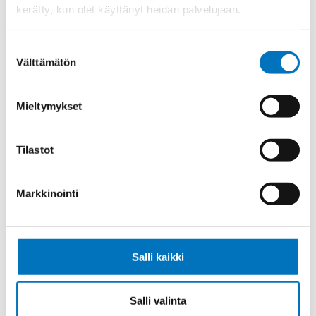
kerätty, kun olet käyttänyt heidän palvelujaan.
Ketjukaapeli KAWEFLEX 6230 SK-
Suostumuksen
C-PUR UL/CSA 7G1,5 (AWG16)
Välttämätön
valinta
Mieltymykset
Ketjukaapeli KAWEFLEX 6230 SK-
Tilastot
C-PUR UL/CSA 12G1,5 (AWG16)
Markkinointi
Ketjukaapeli KAWEFLEX 6230 SK-
Salli kaikki
C-PUR UL/CSA 18G1,5 (AWG16)
Salli valinta