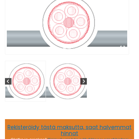
Rekisteröidy tästä maksutta, saat halvemmat
hinnat