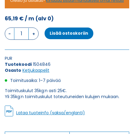
Oletko jo asiakas?
Kirjaudu sisään nähdäksesi omat hintasi
65,19
€
/ m
(alv 0)
Ketjukaapeli
Lisää ostoskoriin
KAWEFLEX
6230
SK-
C-
PUR
PUR
Tuotekoodi
1504846
UL/CSA
Osasto
Ketjukaapelit
36G1,5
(AWG16)
Toimitusaika: 1–7 päivää
määrä
Toimituskulut 35kg:n asti 25€.
Yli 35kg:n toimituskulut toteutuneiden kulujen mukaan.
Lataa tuoteinfo (saksa/englanti)