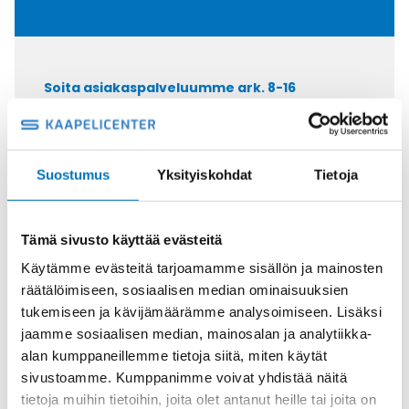
Soita asiakaspalveluumme ark. 8-16
+358 9 2252 260
Tai lähetä sähköpostia
myynti@kaapelicenter.fi
Suostumus
Yksityiskohdat
Tietoja
Tämä sivusto käyttää evästeitä
Käytämme evästeitä tarjoamamme sisällön ja mainosten
Saman kaapelin eri versiot
räätälöimiseen, sosiaalisen median ominaisuuksien
tukemiseen ja kävijämäärämme analysoimiseen. Lisäksi
Ketjukaapeli KAWEFLEX 6230 SK-
jaamme sosiaalisen median, mainosalan ja analytiikka-
C-PUR UL/CSA 25G2,5 (AWG14)
alan kumppaneillemme tietoja siitä, miten käytät
sivustoamme. Kumppanimme voivat yhdistää näitä
tietoja muihin tietoihin, joita olet antanut heille tai joita on