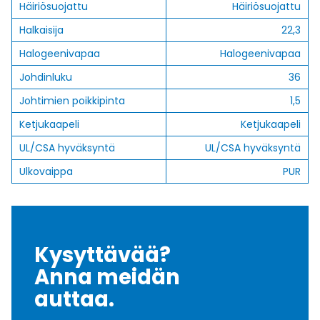
Häiriösuojattu
Häiriösuojattu
Halkaisija
22,3
Halogeenivapaa
Halogeenivapaa
Johdinluku
36
Johtimien poikkipinta
1,5
Ketjukaapeli
Ketjukaapeli
UL/CSA hyväksyntä
UL/CSA hyväksyntä
Ulkovaippa
PUR
Kysyttävää?
Anna meidän
auttaa.