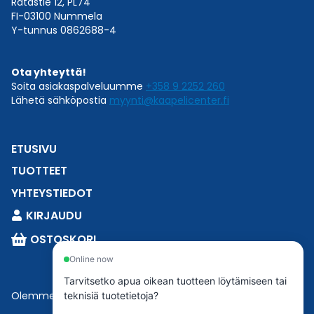
Ratastie 12, PL74
FI-03100 Nummela
Y-tunnus 0862688-4
Ota yhteyttä!
Soita asiakaspalveluumme
+358 9 2252 260
Lähetä sähköpostia
myynti@kaapelicenter.fi
ETUSIVU
TUOTTEET
YHTEYSTIEDOT
KIRJAUDU
OSTOSKORI
Online now
Tarvitsetko apua oikean tuotteen löytämiseen tai
Olemme osa
Esbeconia
.
teknisiä tuotetietoja?