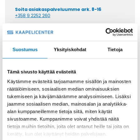
Soita asiakaspalveluumme ark. 8-16
+358 9 2252 260
Tai lähetä sähköpostia
myynti@kaapelicenter.fi
Suostumus
Yksityiskohdat
Tietoja
Tämä sivusto käyttää evästeitä
Saman kaapelin eri versiot
Käytämme evästeitä tarjoamamme sisällön ja mainosten
Ketjukaapeli KAWEFLEX 6310 SK-
räätälöimiseen, sosiaalisen median ominaisuuksien
PVC UL/CSA 3X0,34 (AWG22)
tukemiseen ja kävijämäärämme analysoimiseen. Lisäksi
jaamme sosiaalisen median, mainosalan ja analytiikka-
alan kumppaneillemme tietoja siitä, miten käytät
sivustoamme. Kumppanimme voivat yhdistää näitä
tietoja muihin tietoihin, joita olet antanut heille tai joita on
kerätty, kun olet käyttänyt heidän palvelujaan.
Ketjukaapeli KAWEFLEX 6310 SK-