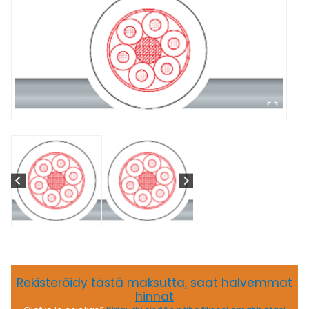
Rekisteröidy tästä maksutta, saat halvemmat
hinnat