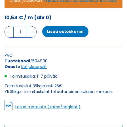
Oletko jo asiakas?
Kirjaudu sisään nähdäksesi omat hintasi
10,54
€
/ m
(alv 0)
Ketjukaapeli
Lisää ostoskoriin
KAWEFLEX
6310
SK-
PVC
PVC
UL/CSA
Tuotekoodi
1504900
25X0,34
Osasto
Ketjukaapelit
(AWG22)
määrä
Toimitusaika: 1–7 päivää
Toimituskulut 35kg:n asti 25€.
Yli 35kg:n toimituskulut toteutuneiden kulujen mukaan.
Lataa tuoteinfo (saksa/englanti)