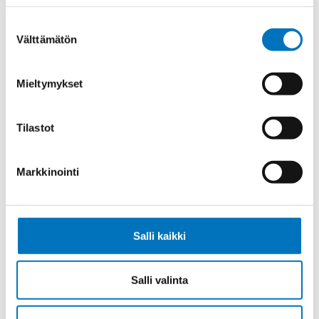
PVC UL/CSA 4X0,34 (AWG22)
Suostumuksen
Välttämätön
valinta
Mieltymykset
Ketjukaapeli KAWEFLEX 6310 SK-
PVC UL/CSA 5X0,34 (AWG22)
Tilastot
Markkinointi
Ketjukaapeli KAWEFLEX 6310 SK-
PVC UL/CSA 7X0,34 (AWG22)
Salli kaikki
Salli valinta
Ketjukaapeli KAWEFLEX 6310 SK-
PVC UL/CSA 10X0,34 (AWG22)