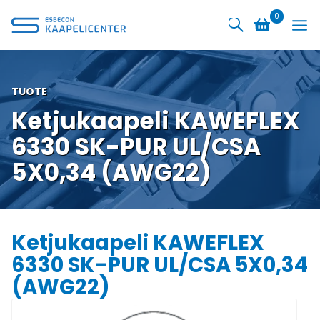
Siirry
0
sisältöön
TUOTE
Ketjukaapeli KAWEFLEX
6330 SK-PUR UL/CSA
5X0,34 (AWG22)
Ketjukaapeli KAWEFLEX
6330 SK-PUR UL/CSA 5X0,34
(AWG22)