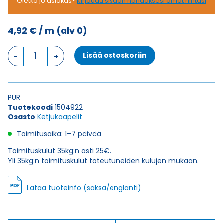
Oletko jo asiakas?
Kirjaudu sisään nähdäksesi omat hintasi
4,92
€
/ m
(alv 0)
Ketjukaapeli
Lisää ostoskoriin
KAWEFLEX
6330
SK-
PUR
PUR
UL/CSA
Tuotekoodi
1504922
5X0,34
Osasto
Ketjukaapelit
(AWG22)
määrä
Toimitusaika: 1–7 päivää
Toimituskulut 35kg:n asti 25€.
Yli 35kg:n toimituskulut toteutuneiden kulujen mukaan.
Lataa tuoteinfo (saksa/englanti)