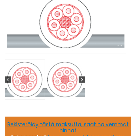
Rekisteröidy tästä maksutta, saat halvemmat
hinnat