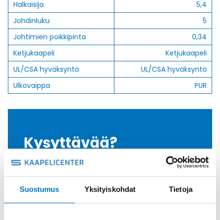
Halkaisija
5,4
Johdinluku
5
Johtimien poikkipinta
0,34
Ketjukaapeli
Ketjukaapeli
UL/CSA hyväksyntä
UL/CSA hyväksyntä
Ulkovaippa
PUR
Kysyttävää?
Anna meidän
auttaa.
Suostumus
Yksityiskohdat
Tietoja