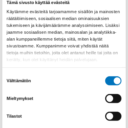
Tämä sivusto käyttää evästeitä
Soita asiakaspalveluumme ark. 8-16
Käytämme evästeitä tarjoamamme sisällön ja mainosten
+358 9 2252 260
räätälöimiseen, sosiaalisen median ominaisuuksien
tukemiseen ja kävijämäärämme analysoimiseen. Lisäksi
Tai lähetä sähköpostia
jaamme sosiaalisen median, mainosalan ja analytiikka-
myynti@kaapelicenter.fi
alan kumppaneillemme tietoja siitä, miten käytät
sivustoamme. Kumppanimme voivat yhdistää näitä
tietoja muihin tietoihin, joita olet antanut heille tai joita on
kerätty, kun olet käyttänyt heidän palvelujaan.
Saman kaapelin eri versiot
Suostumuksen
Ketjukaapeli KAWEFLEX 6330 SK-
Välttämätön
valinta
PUR UL/CSA 7X0,25 (AWG24)
Mieltymykset
Tilastot
Ketjukaapeli KAWEFLEX 6330 SK-