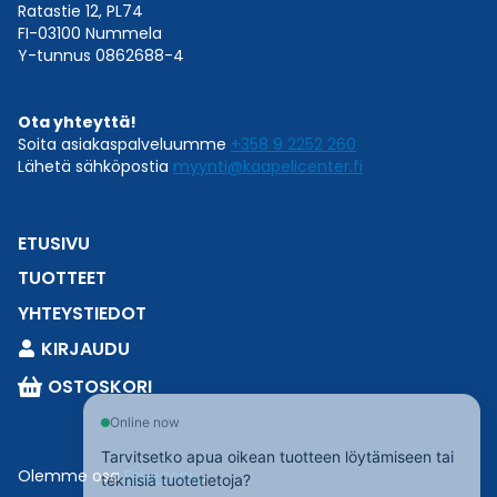
Ratastie 12, PL74
FI-03100 Nummela
Y-tunnus 0862688-4
Ota yhteyttä!
Soita asiakaspalveluumme
+358 9 2252 260
Lähetä sähköpostia
myynti@kaapelicenter.fi
ETUSIVU
TUOTTEET
YHTEYSTIEDOT
KIRJAUDU
OSTOSKORI
Online now
Tarvitsetko apua oikean tuotteen löytämiseen tai
Olemme osa
Esbeconia
.
teknisiä tuotetietoja?