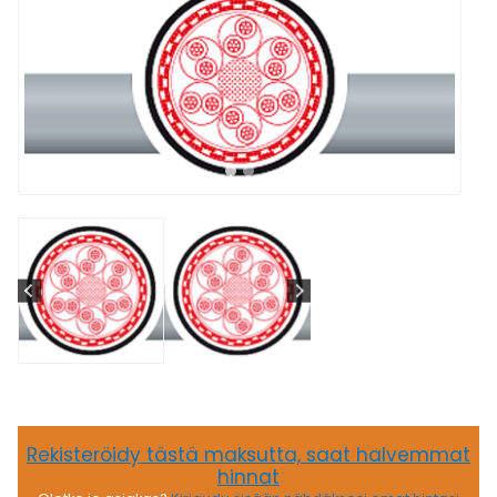
Rekisteröidy tästä maksutta, saat halvemmat
hinnat