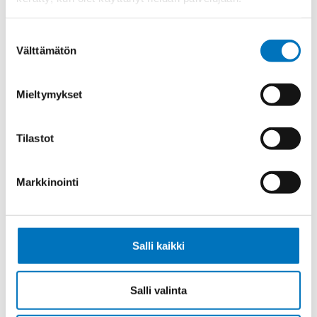
Ketjukaapeli KAWEFLEX 6530 SK-
TP-C-PUR UL/CSA 4X2X1 (AWG18)
Suostumuksen
Välttämätön
valinta
Mieltymykset
Ketjukaapeli KAWEFLEX 6530 SK-
TP-C-PUR UL/CSA 6X2X1 (AWG18)
Tilastot
Markkinointi
Ketjukaapeli KAWEFLEX 6530 SK-
TP-C-PUR UL/CSA 6X2X1,5 (AWG16)
Salli kaikki
Salli valinta