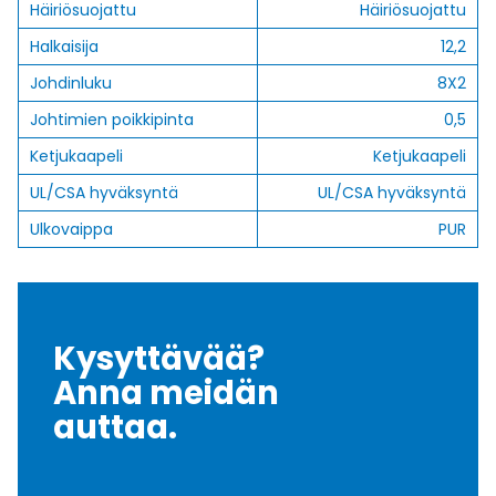
Häiriösuojattu
Häiriösuojattu
Halkaisija
12,2
Johdinluku
8X2
Johtimien poikkipinta
0,5
Ketjukaapeli
Ketjukaapeli
UL/CSA hyväksyntä
UL/CSA hyväksyntä
Ulkovaippa
PUR
Kysyttävää?
Anna meidän
auttaa.