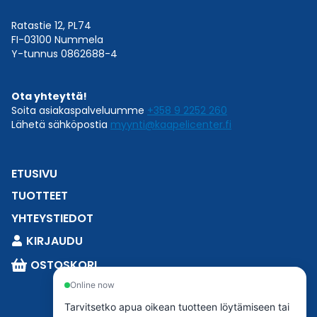
Ratastie 12, PL74
FI-03100 Nummela
Y-tunnus 0862688-4
Ota yhteyttä!
Soita asiakaspalveluumme
+358 9 2252 260
Lähetä sähköpostia
myynti@kaapelicenter.fi
ETUSIVU
TUOTTEET
YHTEYSTIEDOT
KIRJAUDU
OSTOSKORI
Online now
Tarvitsetko apua oikean tuotteen löytämiseen tai