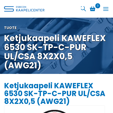
Siirry
0
sisältöön
TUOTE
Ketjukaapeli KAWEFLEX
6530 SK-TP-C-PUR
UL/CSA 8X2X0,5
(AWG21)
Ketjukaapeli KAWEFLEX
6530 SK-TP-C-PUR UL/CSA
8X2X0,5 (AWG21)