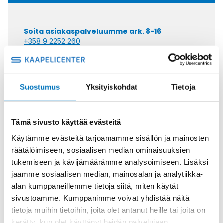
Soita asiakaspalveluumme ark. 8-16
+358 9 2252 260
Tai lähetä sähköpostia
myynti@kaapelicenter.fi
Suostumus
Yksityiskohdat
Tietoja
Tämä sivusto käyttää evästeitä
Saman kaapelin eri versiot
Käytämme evästeitä tarjoamamme sisällön ja mainosten
räätälöimiseen, sosiaalisen median ominaisuuksien
Ketjukaapeli KAWEFLEX 6530 SK-
tukemiseen ja kävijämäärämme analysoimiseen. Lisäksi
TP-C-PUR UL/CSA 2X2X1 (AWG18)
jaamme sosiaalisen median, mainosalan ja analytiikka-
alan kumppaneillemme tietoja siitä, miten käytät
sivustoamme. Kumppanimme voivat yhdistää näitä
tietoja muihin tietoihin, joita olet antanut heille tai joita on
kerätty, kun olet käyttänyt heidän palvelujaan.