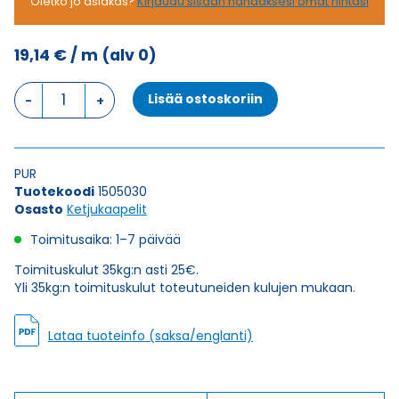
Oletko jo asiakas?
Kirjaudu sisään nähdäksesi omat hintasi
19,14
€
/ m
(alv 0)
Ketjukaapeli
Lisää ostoskoriin
KAWEFLEX
6530
SK-
TP-
PUR
C-
Tuotekoodi
1505030
PUR
Osasto
Ketjukaapelit
UL/CSA
8X2X0,5
Toimitusaika: 1–7 päivää
(AWG21)
määrä
Toimituskulut 35kg:n asti 25€.
Yli 35kg:n toimituskulut toteutuneiden kulujen mukaan.
Lataa tuoteinfo (saksa/englanti)