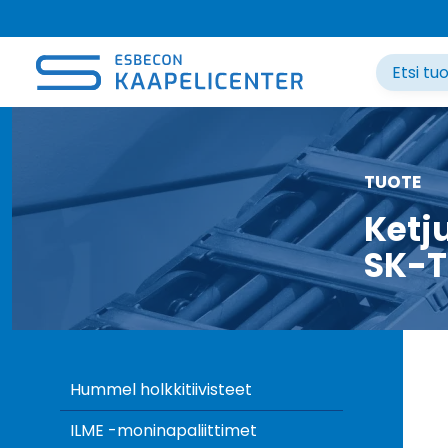
Siirry
sisältöön
TUOTE
Ketj
SK-T
Hummel holkkitiivisteet
ILME -moninapaliittimet