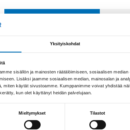
Soit
Kysyttävää?
+358
Anna meidän
Yksityiskohdat
auttaa.
Tai 
myyn
itä
mme sisällön ja mainosten räätälöimiseen, sosiaalisen median
iseen. Lisäksi jaamme sosiaalisen median, mainosalan ja analy
, miten käytät sivustoamme. Kumppanimme voivat yhdistää näitä t
n kerätty, kun olet käyttänyt heidän palvelujaan.
Mieltymykset
Tilastot
Saman kaapelin eri versiot