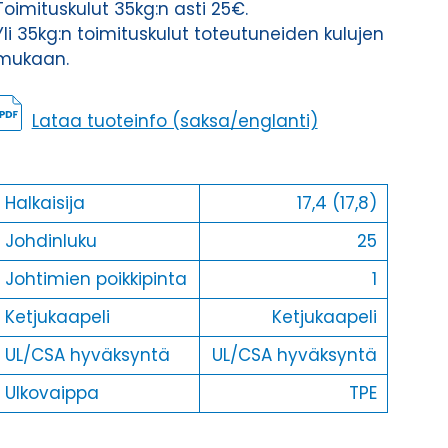
Toimituskulut 35kg:n asti 25€.
Yli 35kg:n toimituskulut toteutuneiden kulujen
mukaan.
Lataa tuoteinfo (saksa/englanti)
Halkaisija
17,4 (17,8)
Johdinluku
25
Johtimien poikkipinta
1
Ketjukaapeli
Ketjukaapeli
UL/CSA hyväksyntä
UL/CSA hyväksyntä
Ulkovaippa
TPE