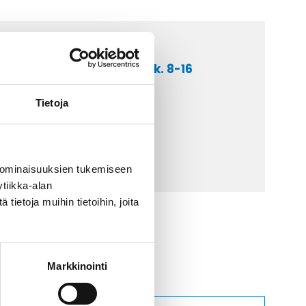
a asiakaspalveluumme ark. 8-16
 9 2252 260
Tietoja
lähetä sähköpostia
ti@kaapelicenter.fi
 ominaisuuksien tukemiseen
tiikka-alan
ietoja muihin tietoihin, joita
Markkinointi