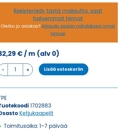
Rekisteröidy tästä maksutta, saat
halvemmat hinnat
Oletko jo asiakas?
Kirjaudu sisään nähdäksesi omat
hintasi
32,29
€
/ m
(alv 0)
Ketjukaapeli
Lisää ostoskoriin
KAWEFLEX
7140
SK-
TPE
TPE
UL/CSA*
Tuotekoodi
1702883
25G1
Osasto
Ketjukaapelit
(AWG18)
Toimitusaika: 1–7 päivää
määrä