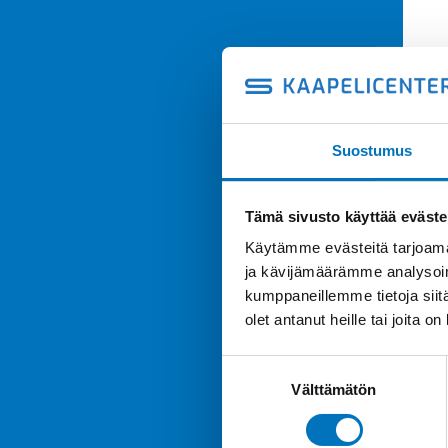
Suostumus
Tämä sivusto käyttää eväste
Käytämme evästeitä tarjoama
ja kävijämäärämme analysoim
kumppaneillemme tietoja siitä
olet antanut heille tai joita o
Suostumuksen
Välttämätön
valinta