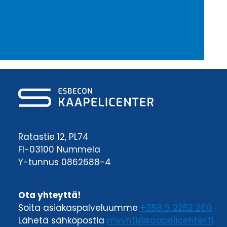
Ratastie 12, PL74
FI-03100 Nummela
Y-tunnus 0862688-4
Ota yhteyttä!
Soita asiakaspalveluumme
+358 9 2252 260
Lähetä sähköpostia
myynti@kaapelicenter.fi