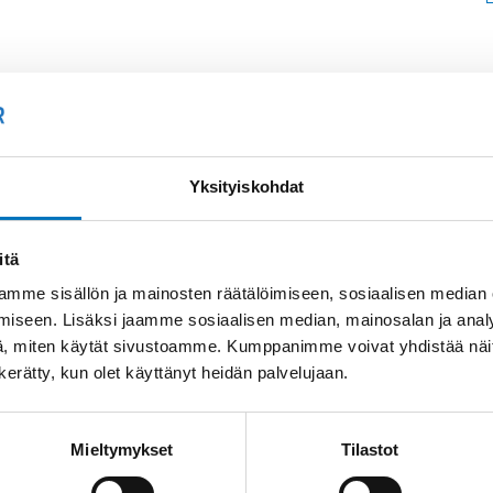
Soit
Kysyttävää?
+358
Yksityiskohdat
Anna meidän
auttaa.
Tai 
itä
myyn
mme sisällön ja mainosten räätälöimiseen, sosiaalisen median
iseen. Lisäksi jaamme sosiaalisen median, mainosalan ja analy
, miten käytät sivustoamme. Kumppanimme voivat yhdistää näitä t
n kerätty, kun olet käyttänyt heidän palvelujaan.
Mieltymykset
Tilastot
Saman kaapelin eri versiot