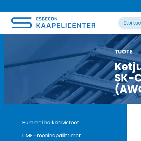
Siirry
sisältöön
TUOTE
Ketj
SK-C
(AW
Hummel holkkitiivisteet
ILME -moninapaliittimet