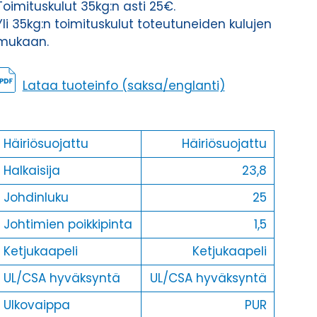
Toimituskulut 35kg:n asti 25€.
Yli 35kg:n toimituskulut toteutuneiden kulujen
mukaan.
Lataa tuoteinfo (saksa/englanti)
Häiriösuojattu
Häiriösuojattu
Halkaisija
23,8
Johdinluku
25
Johtimien poikkipinta
1,5
Ketjukaapeli
Ketjukaapeli
UL/CSA hyväksyntä
UL/CSA hyväksyntä
Ulkovaippa
PUR