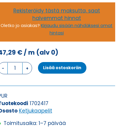
Rekisteröidy tästä maksutta, saat
halvemmat hinnat
Oletko jo asiakas?
Kirjaudu sisään nähdäksesi omat
hintasi
47,29
€
/ m
(alv 0)
Ketjukaapeli
Lisää ostoskoriin
KAWEFLEX
7230
SK-
C-
PUR
PUR
Tuotekoodi
1702417
UL/CSA
Osasto
Ketjukaapelit
25G1,5
Toimitusaika: 1–7 päivää
(AWG16)
määrä