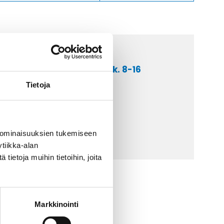
a asiakaspalveluumme ark. 8-16
 9 2252 260
Tietoja
lähetä sähköpostia
ti@kaapelicenter.fi
 ominaisuuksien tukemiseen
tiikka-alan
ietoja muihin tietoihin, joita
Markkinointi