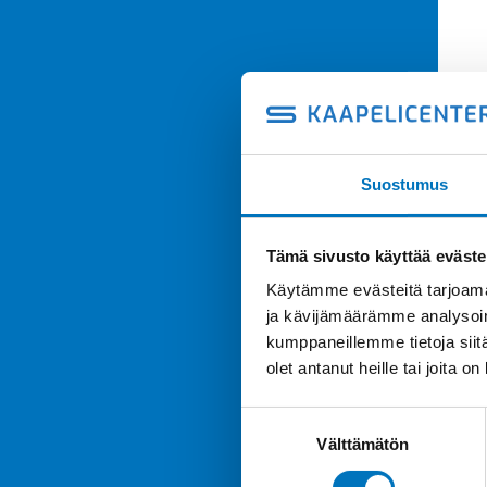
Suostumus
Tämä sivusto käyttää eväste
Käytämme evästeitä tarjoama
ja kävijämäärämme analysoim
kumppaneillemme tietoja siitä
olet antanut heille tai joita o
Suostumuksen
Välttämätön
valinta