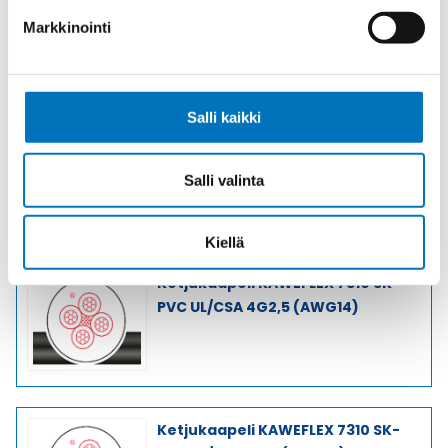
Markkinointi
Soita asiakaspalveluumme ark. 8-16
+358 9 2252 260
Tai lähetä sähköpostia
myynti@kaapelicenter.fi
Salli kaikki
Salli valinta
Saman kaapelin eri versiot
Kiellä
Ketjukaapeli KAWEFLEX 7310 SK-
PVC UL/CSA 4G2,5 (AWG14)
Ketjukaapeli KAWEFLEX 7310 SK-