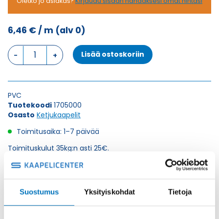
Oletko jo asiakas?
Kirjaudu sisään nähdäksesi omat hintasi
6,46
€
/ m
(alv 0)
Ketjukaapeli
Lisää ostoskoriin
KAWEFLEX
7310
SK-
PVC
PVC
UL/CSA
Tuotekoodi
1705000
4G1,5
Osasto
Ketjukaapelit
(AWG16)
määrä
Toimitusaika: 1–7 päivää
Toimituskulut 35kg:n asti 25€.
Yli 35kg:n toimituskulut toteutuneiden kulujen mukaan.
Lataa tuoteinfo (saksa/englanti)
Suostumus
Yksityiskohdat
Tietoja