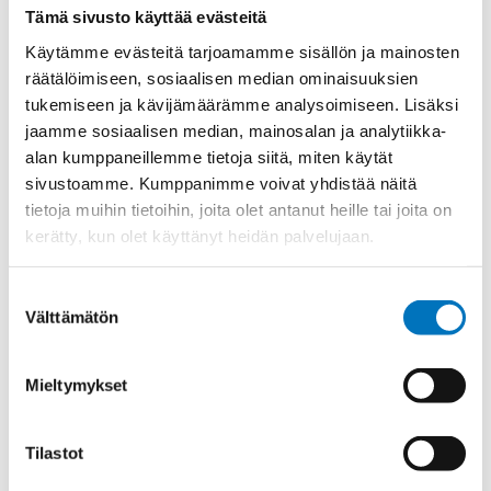
Halkaisija
7,6
Tämä sivusto käyttää evästeitä
Johdinluku
4
Käytämme evästeitä tarjoamamme sisällön ja mainosten
räätälöimiseen, sosiaalisen median ominaisuuksien
Johtimien poikkipinta
1,5
tukemiseen ja kävijämäärämme analysoimiseen. Lisäksi
Ketjukaapeli
Ketjukaapeli
jaamme sosiaalisen median, mainosalan ja analytiikka-
UL/CSA hyväksyntä
UL/CSA hyväksyntä
alan kumppaneillemme tietoja siitä, miten käytät
sivustoamme. Kumppanimme voivat yhdistää näitä
Ulkovaippa
PVC
tietoja muihin tietoihin, joita olet antanut heille tai joita on
kerätty, kun olet käyttänyt heidän palvelujaan.
Suostumuksen
Kysyttävää?
Välttämätön
valinta
Anna meidän
auttaa.
Mieltymykset
Tilastot