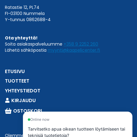
Ratastie 12, PL74
FI-03100 Nummela
Y-tunnus 0862688-4
Ota yhteyttä!
Soita asiakaspalveluumme
+358 9 2252 260
Lähetä sähköpostia
myynti@kaapelicenter.fi
ETUSIVU
TUOTTEET
YHTEYSTIEDOT
KIRJAUDU
OSTOSKORI
Online now
Tarvitsetko apua oikean tuotteen löytämiseen tai
Olemme osa
Esbeconia
.
teknisiä tuotetietoja?