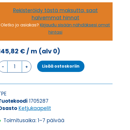
Rekisteröidy tästä maksutta, saat
halvemmat hinnat
Oletko jo asiakas?
Kirjaudu sisään nähdäksesi omat
hintasi
145,82
€
/ m
(alv 0)
Ketjukaapeli
Lisää ostoskoriin
KAWEFLEX
7320
SK-
TPE
TPE
UL/CSA
Tuotekoodi
1705287
4G50
Osasto
Ketjukaapelit
(AWG1)
Toimitusaika: 1–7 päivää
määrä