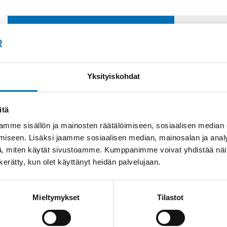
Soit
Kysyttävää?
+358
Anna meidän
Yksityiskohdat
auttaa.
Tai 
myyn
itä
mme sisällön ja mainosten räätälöimiseen, sosiaalisen median
iseen. Lisäksi jaamme sosiaalisen median, mainosalan ja analy
, miten käytät sivustoamme. Kumppanimme voivat yhdistää näitä t
n kerätty, kun olet käyttänyt heidän palvelujaan.
Mieltymykset
Tilastot
Saman kaapelin eri versiot