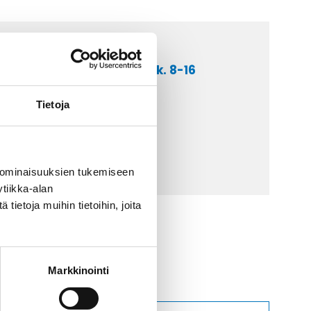
a asiakaspalveluumme ark. 8-16
 9 2252 260
Tietoja
lähetä sähköpostia
ti@kaapelicenter.fi
 ominaisuuksien tukemiseen
tiikka-alan
ietoja muihin tietoihin, joita
Markkinointi