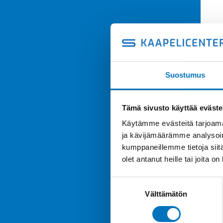
Suostumus
Tämä sivusto käyttää eväste
Käytämme evästeitä tarjoama
ja kävijämäärämme analysoim
kumppaneillemme tietoja siitä
olet antanut heille tai joita o
Suostumuksen
Välttämätön
valinta