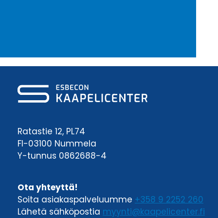
Ratastie 12, PL74
FI-03100 Nummela
Y-tunnus 0862688-4
Ota yhteyttä!
Soita asiakaspalveluumme
+358 9 2252 260
Lähetä sähköpostia
myynti@kaapelicenter.fi