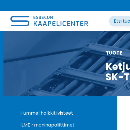
Siirry
sisältöön
TUOTE
Ketj
SK-T
Hummel holkkitiivisteet
ILME -moninapaliittimet