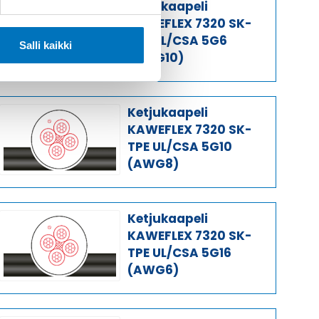
Ketjukaapeli
KAWEFLEX 7320 SK-
TPE UL/CSA 5G6
Salli kaikki
(AWG10)
Ketjukaapeli
KAWEFLEX 7320 SK-
TPE UL/CSA 5G10
(AWG8)
Ketjukaapeli
KAWEFLEX 7320 SK-
TPE UL/CSA 5G16
(AWG6)