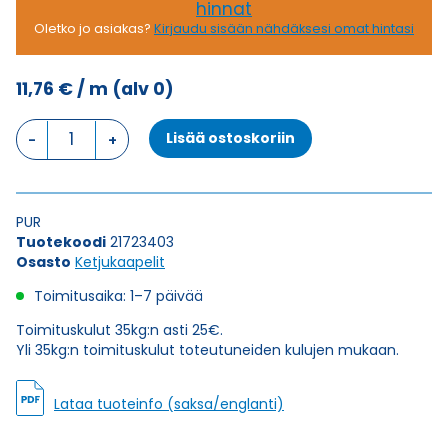
hinnat
Oletko jo asiakas?
Kirjaudu sisään nähdäksesi omat hintasi
11,76
€
/ m
(alv 0)
Ketjukaapeli
Lisää ostoskoriin
ROBOSCHLEPP-
PUR
3G2,5
määrä
PUR
Tuotekoodi
21723403
Osasto
Ketjukaapelit
Toimitusaika: 1–7 päivää
Toimituskulut 35kg:n asti 25€.
Yli 35kg:n toimituskulut toteutuneiden kulujen mukaan.
Lataa tuoteinfo (saksa/englanti)