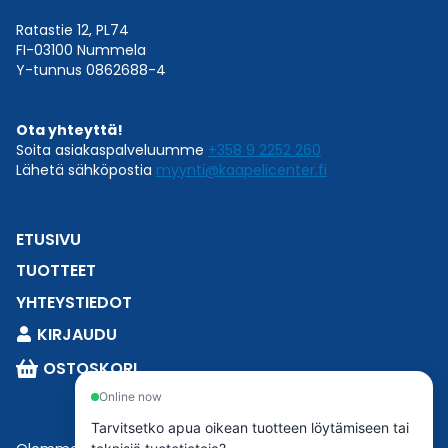
Ratastie 12, PL74
FI-03100 Nummela
Y-tunnus 0862688-4
Ota yhteyttä!
Soita asiakaspalveluumme
+358 9 2252 260
Lähetä sähköpostia
myynti@kaapelicenter.fi
ETUSIVU
TUOTTEET
YHTEYSTIEDOT
KIRJAUDU
OSTOSKORI
Online now
Tarvitsetko apua oikean tuotteen löytämiseen tai