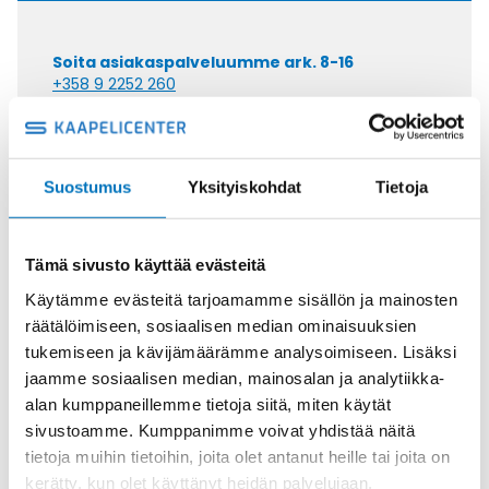
Soita asiakaspalveluumme ark. 8-16
+358 9 2252 260
Tai lähetä sähköpostia
myynti@kaapelicenter.fi
Suostumus
Yksityiskohdat
Tietoja
Tämä sivusto käyttää evästeitä
Saman kaapelin eri versiot
Käytämme evästeitä tarjoamamme sisällön ja mainosten
räätälöimiseen, sosiaalisen median ominaisuuksien
Ketjukaapeli ROBOSCHLEPP-PUR
tukemiseen ja kävijämäärämme analysoimiseen. Lisäksi
12G2,5
jaamme sosiaalisen median, mainosalan ja analytiikka-
alan kumppaneillemme tietoja siitä, miten käytät
sivustoamme. Kumppanimme voivat yhdistää näitä
tietoja muihin tietoihin, joita olet antanut heille tai joita on
kerätty, kun olet käyttänyt heidän palvelujaan.