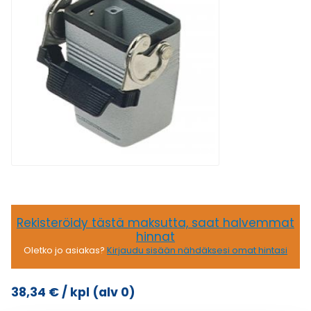
Rekisteröidy tästä maksutta, saat halvemmat
hinnat
Oletko jo asiakas?
Kirjaudu sisään nähdäksesi omat hintasi
38,34
€
/ kpl
(alv 0)