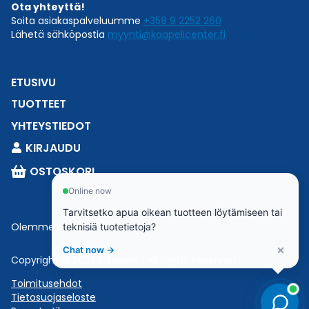
Ota yhteyttä!
Soita asiakaspalveluumme
+358 9 2252 260
Lähetä sähköpostia
myynti@kaapelicenter.fi
ETUSIVU
TUOTTEET
YHTEYSTIEDOT
KIRJAUDU
OSTOSKORI
Online now
Tarvitsetko apua oikean tuotteen löytämiseen tai
Olemme osa
Esbeconia
.
teknisiä tuotetietoja?
×
Chat now →
Copyright © 2023 Esbecon | All Rights Reserved
Toimitusehdot
Tietosuojaseloste