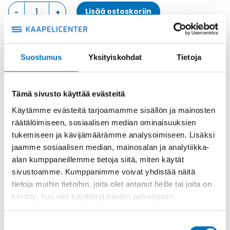
KOTELON
Lisää ostoskoriin
YLÄOSA,
1
SALPA
KOTELON
Metalli
Suostumus
Yksityiskohdat
Tietoja
YLÄOSA
Tuotekoodi
MFV06LG32
määrä
Osasto
ILME -moninapaliittimet
,
Kotelon yläosa
,
Kotelot
Toimitusaika: 1-7 päivää
Tämä sivusto käyttää evästeitä
Toimituskulut 35kg:n asti 25€.
Käytämme evästeitä tarjoamamme sisällön ja mainosten
Yli 35kg:n toimituskulut toteutuneiden kulujen mukaan.
räätälöimiseen, sosiaalisen median ominaisuuksien
tukemiseen ja kävijämäärämme analysoimiseen. Lisäksi
jaamme sosiaalisen median, mainosalan ja analytiikka-
Valmistaja
ILME S.p.A
alan kumppaneillemme tietoja siitä, miten käytät
Koko
size "44.27"
sivustoamme. Kumppanimme voivat yhdistää näitä
Materiaali
Metalli
tietoja muihin tietoihin, joita olet antanut heille tai joita on
kerätty, kun olet käyttänyt heidän palvelujaan.
Käyttölämpötila
'-40 °C...+125 °C
IP-luokka
IP66 (and IP69 DIN 40050 - 9)
Suostumuksen