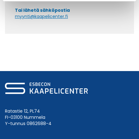
Tai lähetä sähköpostia
myynti@kaapelicenter.fi
Ratastie 12, PL74
FI-03100 Nummela
Y-tunnus 0862688-4