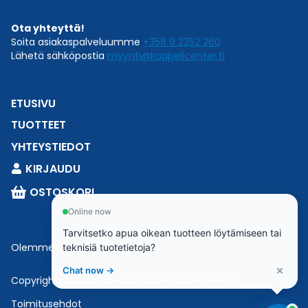
Ota yhteyttä!
Soita asiakaspalveluumme
+358 9 2252 260
Lähetä sähköpostia
myynti@kaapelicenter.fi
ETUSIVU
TUOTTEET
YHTEYSTIEDOT
KIRJAUDU
OSTOSKORI
Online now
Tarvitsetko apua oikean tuotteen löytämiseen tai
Olemme osa
Esbeconia
.
teknisiä tuotetietoja?
×
Chat now →
Copyright © 2023 Esbecon | All Rights Reserved
Toimitusehdot