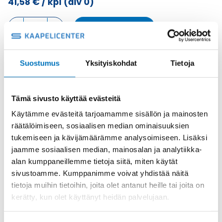
41,58
€
/ kpl
(alv 0)
KOTELON
Lisää ostoskoriin
YLÄOSA,
2
SALPAA,
ILMAN
Suostumus
Yksityiskohdat
Tietoja
Metalli
TIIVISTETTÄ
Tuotekoodi
MAV24X32
KOTELON
Osasto
ILME -moninapaliittimet
,
Kotelon yläosa
,
Kotelot
YLÄOSA
Tämä sivusto käyttää evästeitä
määrä
Toimitusaika: 1-7 päivää
Käytämme evästeitä tarjoamamme sisällön ja mainosten
Toimituskulut 35kg:n asti 25€.
räätälöimiseen, sosiaalisen median ominaisuuksien
Yli 35kg:n toimituskulut toteutuneiden kulujen mukaan.
tukemiseen ja kävijämäärämme analysoimiseen. Lisäksi
jaamme sosiaalisen median, mainosalan ja analytiikka-
Valmistaja
ILME S.p.A
alan kumppaneillemme tietoja siitä, miten käytät
sivustoamme. Kumppanimme voivat yhdistää näitä
Koko
size "104.27"
tietoja muihin tietoihin, joita olet antanut heille tai joita on
Materiaali
Metalli
kerätty, kun olet käyttänyt heidän palvelujaan.
Käyttölämpötila
'-40 °C...+125 °C