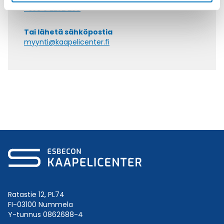
+358 9 2252 260
Tai lähetä sähköpostia
myynti@kaapelicenter.fi
Ratastie 12, PL74
FI-03100 Nummela
Y-tunnus 0862688-4