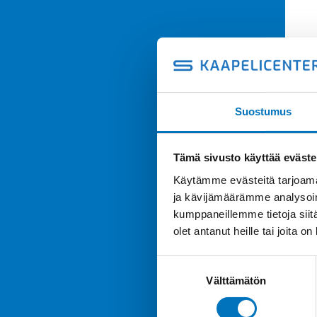
Suostumus
Tämä sivusto käyttää eväste
Käytämme evästeitä tarjoama
ja kävijämäärämme analysoim
kumppaneillemme tietoja siitä
olet antanut heille tai joita o
Suostumuksen
Välttämätön
valinta