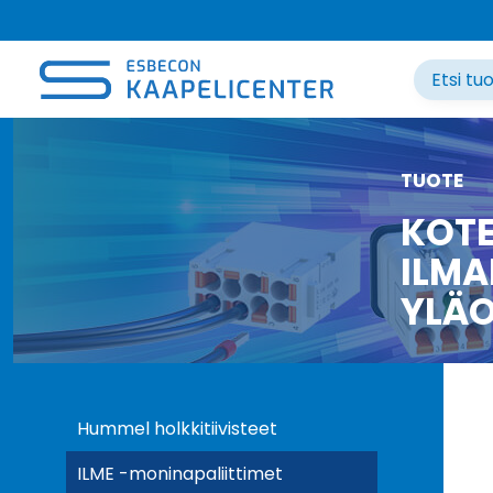
Siirry
sisältöön
TUOTE
KOTE
ILMA
YLÄ
Hummel holkkitiivisteet
ILME -moninapaliittimet