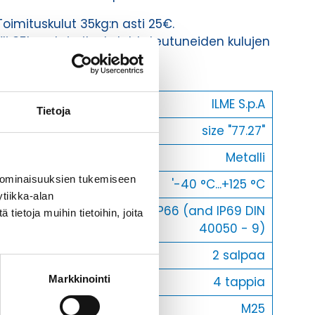
Toimituskulut 35kg:n asti 25€.
Yli 35kg:n toimituskulut toteutuneiden kulujen
mukaan.
Valmistaja
ILME S.p.A
Tietoja
Koko
size "77.27"
Materiaali
Metalli
 ominaisuuksien tukemiseen
Käyttölämpötila
'-40 °C...+125 °C
tiikka-alan
IP66 (and IP69 DIN
ietoja muihin tietoihin, joita
IP-luokka
40050 - 9)
Lukitus
2 salpaa
Markkinointi
Vastakohta L
4 tappia
Läpivienti
M25