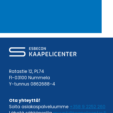
Ratastie 12, PL74
FI-03100 Nummela
Y-tunnus 0862688-4
Ota yhteyttä!
Soita asiakaspalveluumme
+358 9 2252 260