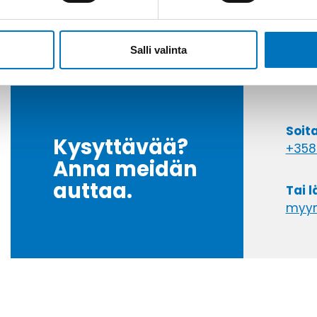
Salli valinta
Soit
Kysyttävää?
+358
Anna meidän
auttaa.
Tai 
myyn