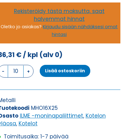
Rekisteröidy tästä maksutta, saat
halvemmat hinnat
Oletko jo asiakas?
Kirjaudu sisään nähdäksesi omat
hintasi
36,31
€
/ kpl
(alv 0)
KOTELON
Lisää ostoskoriin
YLÄOSA,
2
SALPAA,
ILMAN
Metalli
TIIVISTETTÄ
Tuotekoodi
MHO16X25
KOTELON
Osasto
ILME -moninapaliittimet
,
Kotelon
YLÄOSA
yläosa
,
Kotelot
määrä
Toimitusaika: 1-7 päivää