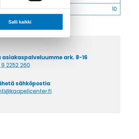
Myyntierä
10
Salli kaikki
a asiakaspalveluumme ark. 8-16
 9 2252 260
lähetä sähköpostia
ti@kaapelicenter.fi