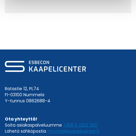
Ratastie 12, PL74
FI-03100 Nummela
Y-tunnus 0862688-4
Ota yhteyttä!
Soita asiakaspalveluumme
+358 9 2252 260
Lähetä sähköpostia
myynti@kaapelicenter.fi