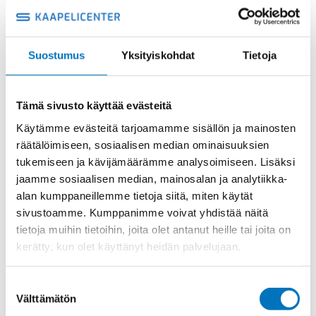
KOTELON
Lisää ostoskoriin
YLÄOSA,
2
SALPAA
Suostumus
Yksityiskohdat
Tietoja
KOTELON
Metalli
YLÄOSA
Tuotekoodi
MFVN16G32
määrä
Osasto
ILME -moninapaliittimet
,
Kotelon yläosa
,
Kotelot
Tämä sivusto käyttää evästeitä
Toimitusaika: 1-7 päivää
Käytämme evästeitä tarjoamamme sisällön ja mainosten
räätälöimiseen, sosiaalisen median ominaisuuksien
Toimituskulut 35kg:n asti 25€.
tukemiseen ja kävijämäärämme analysoimiseen. Lisäksi
Yli 35kg:n toimituskulut toteutuneiden kulujen mukaan.
jaamme sosiaalisen median, mainosalan ja analytiikka-
alan kumppaneillemme tietoja siitä, miten käytät
Valmistaja
ILME S.p.A
sivustoamme. Kumppanimme voivat yhdistää näitä
Koko
size "77.27"
tietoja muihin tietoihin, joita olet antanut heille tai joita on
kerätty, kun olet käyttänyt heidän palvelujaan.
Materiaali
Metalli
IP-luokka
IP65
Suostumuksen
Välttämätön
Lukitus
2 salpaa
valinta