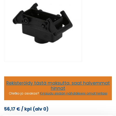
Rekisteröidy tästä maksutta, saat halvemmat
hinnat
Oletko jo asiakas?
Kirjaudu sisään nähdäksesi omat hintasi
56,17
€
/ kpl
(alv 0)