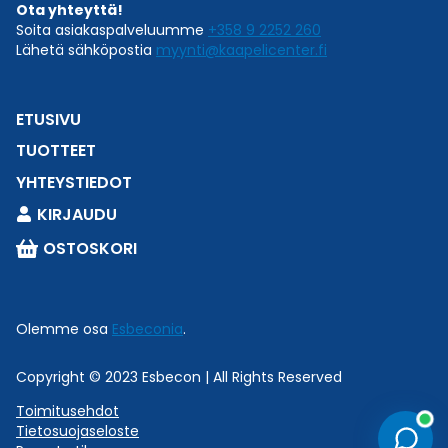
Ota yhteyttä!
Soita asiakaspalveluumme
+358 9 2252 260
Lähetä sähköpostia
myynti@kaapelicenter.fi
ETUSIVU
TUOTTEET
YHTEYSTIEDOT
KIRJAUDU
OSTOSKORI
Olemme osa
Esbeconia
.
Copyright © 2023 Esbecon | All Rights Reserved
Toimitusehdot
Tietosuojaseloste