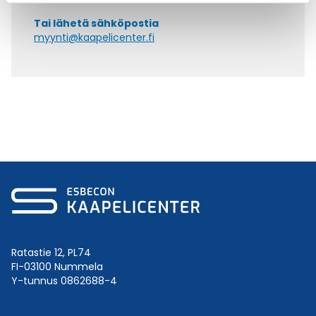
Tai lähetä sähköpostia
myynti@kaapelicenter.fi
Ratastie 12, PL74
FI-03100 Nummela
Y-tunnus 0862688-4