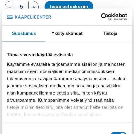
KOTELON
Lisää ostoskoriin
YLÄOSA,
2
SALPAA
KOTELON
muovi
Suostumus
Yksityiskohdat
Tietoja
YLÄOSA
Tuotekoodi
TAVH10G25
määrä
Osasto
ILME -moninapaliittimet
,
Kotelon yläosa
,
Kotelot
Toimitusaika: 1-7 päivää
Tämä sivusto käyttää evästeitä
Toimituskulut 35kg:n asti 25€.
Käytämme evästeitä tarjoamamme sisällön ja mainosten
Yli 35kg:n toimituskulut toteutuneiden kulujen mukaan.
räätälöimiseen, sosiaalisen median ominaisuuksien
tukemiseen ja kävijämäärämme analysoimiseen. Lisäksi
jaamme sosiaalisen median, mainosalan ja analytiikka-
Valmistaja
ILME S.p.A
alan kumppaneillemme tietoja siitä, miten käytät
Koko
size "57.27"
sivustoamme. Kumppanimme voivat yhdistää näitä
Materiaali
muovi
tietoja muihin tietoihin, joita olet antanut heille tai joita on
kerätty, kun olet käyttänyt heidän palvelujaan.
Käyttölämpötila
'-40°C...+70°C
IP-luokka
IP66/IP69
Suostumuksen