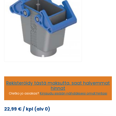
Rekisteröidy tästä maksutta, saat halvemmat
hinnat
Oletko jo asiakas?
Kirjaudu sisään nähdäksesi omat hintasi
22,99
€
/ kpl
(alv 0)