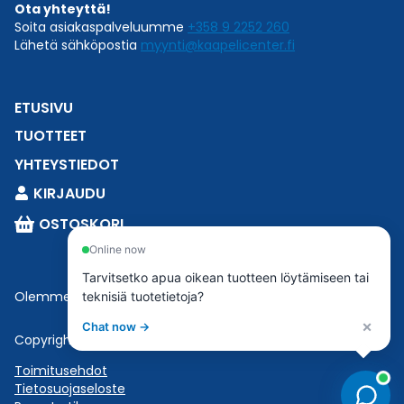
Ota yhteyttä!
Soita asiakaspalveluumme
+358 9 2252 260
Lähetä sähköpostia
myynti@kaapelicenter.fi
ETUSIVU
TUOTTEET
YHTEYSTIEDOT
KIRJAUDU
OSTOSKORI
Online now
Tarvitsetko apua oikean tuotteen löytämiseen tai
Olemme osa
Esbeconia
.
teknisiä tuotetietoja?
×
Chat now →
Copyright © 2023 Esbecon | All Rights Reserved
Toimitusehdot
Tietosuojaseloste