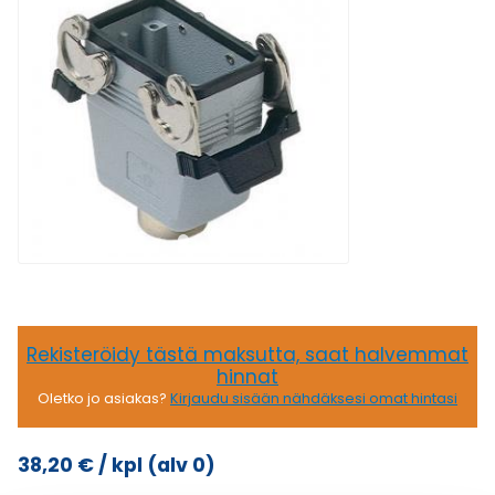
Rekisteröidy tästä maksutta, saat halvemmat
hinnat
Oletko jo asiakas?
Kirjaudu sisään nähdäksesi omat hintasi
38,20
€
/ kpl
(alv 0)