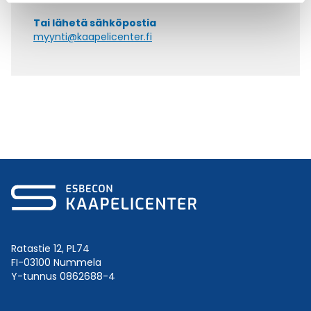
Tai lähetä sähköpostia
myynti@kaapelicenter.fi
Ratastie 12, PL74
FI-03100 Nummela
Y-tunnus 0862688-4