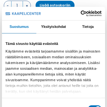
KOTELON
Lisää ostoskoriin
YLÄOSA,
2
SALPAA
KOTELON
Metalli
Suostumus
Yksityiskohdat
Tietoja
YLÄOSA
Tuotekoodi
CHV10G
määrä
Osasto
ILME -moninapaliittimet
,
Kotelon yläosa
,
Kotelot
Toimitusaika: 1-7 päivää
Tämä sivusto käyttää evästeitä
Toimituskulut 35kg:n asti 25€.
Käytämme evästeitä tarjoamamme sisällön ja mainosten
Yli 35kg:n toimituskulut toteutuneiden kulujen mukaan.
räätälöimiseen, sosiaalisen median ominaisuuksien
tukemiseen ja kävijämäärämme analysoimiseen. Lisäksi
jaamme sosiaalisen median, mainosalan ja analytiikka-
Valmistaja
ILME S.p.A
alan kumppaneillemme tietoja siitä, miten käytät
Koko
size "57.27"
sivustoamme. Kumppanimme voivat yhdistää näitä
Materiaali
Metalli
tietoja muihin tietoihin, joita olet antanut heille tai joita on
kerätty, kun olet käyttänyt heidän palvelujaan.
Käyttölämpötila
'-40 °C...+125 °C
IP-luokka
IP66 (and IP69 DIN 40050 - 9)
Suostumuksen