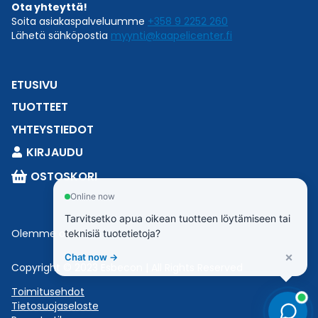
Ota yhteyttä!
Soita asiakaspalveluumme
+358 9 2252 260
Lähetä sähköpostia
myynti@kaapelicenter.fi
ETUSIVU
TUOTTEET
YHTEYSTIEDOT
KIRJAUDU
OSTOSKORI
Online now
Tarvitsetko apua oikean tuotteen löytämiseen tai
Olemme osa
Esbeconia
.
teknisiä tuotetietoja?
×
Chat now →
Copyright © 2023 Esbecon | All Rights Reserved
Toimitusehdot
Tietosuojaseloste