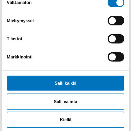
Välttämätön
Lukitus
2 tappia
valinta
Vastakohta L
1 salpa
Mieltymykset
Läpivienti
Pg21
Myyntierä
5
Tilastot
Markkinointi
Kysyttävää?
Anna meidän
auttaa.
Salli kaikki
Salli valinta
Kiellä
Soita asiakaspalveluumme ark. 8-16
+358 9 2252 260