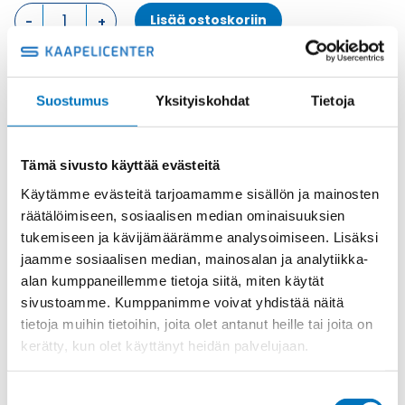
KOTELON
Lisää ostoskoriin
YLÄOSA,
2
TAPPIA
KOTELON
Metalli
Suostumus
Yksityiskohdat
Tietoja
YLÄOSA
Tuotekoodi
MHO16L32
määrä
Osasto
ILME -moninapaliittimet
,
Kotelon yläosa
,
Kotelot
Toimitusaika: 1-7 päivää
Tämä sivusto käyttää evästeitä
Toimituskulut 35kg:n asti 25€.
Käytämme evästeitä tarjoamamme sisällön ja mainosten
Yli 35kg:n toimituskulut toteutuneiden kulujen mukaan.
räätälöimiseen, sosiaalisen median ominaisuuksien
tukemiseen ja kävijämäärämme analysoimiseen. Lisäksi
jaamme sosiaalisen median, mainosalan ja analytiikka-
Valmistaja
ILME S.p.A
alan kumppaneillemme tietoja siitä, miten käytät
Koko
size "77.27"
sivustoamme. Kumppanimme voivat yhdistää näitä
Materiaali
Metalli
tietoja muihin tietoihin, joita olet antanut heille tai joita on
kerätty, kun olet käyttänyt heidän palvelujaan.
Käyttölämpötila
'-40 °C...+125 °C
IP-luokka
IP66 (and IP69 DIN 40050 - 9)
Suostumuksen