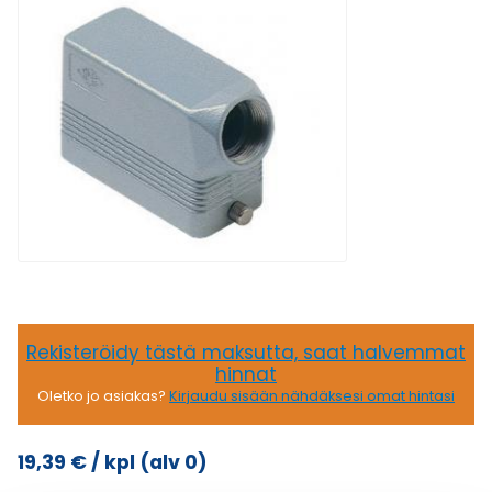
Rekisteröidy tästä maksutta, saat halvemmat
hinnat
Oletko jo asiakas?
Kirjaudu sisään nähdäksesi omat hintasi
19,39
€
/ kpl
(alv 0)