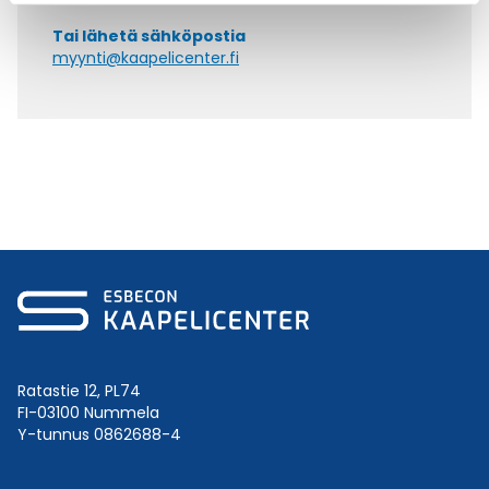
Tai lähetä sähköpostia
myynti@kaapelicenter.fi
Ratastie 12, PL74
FI-03100 Nummela
Y-tunnus 0862688-4