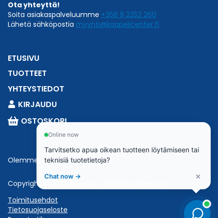
Ota yhteyttä!
Soita asiakaspalveluumme
+358 9 2252 260
Lähetä sähköpostia
myynti@kaapelicenter.fi
ETUSIVU
TUOTTEET
YHTEYSTIEDOT
KIRJAUDU
OSTOSKORI
Online now
Tarvitsetko apua oikean tuotteen löytämiseen tai
Olemme osa
Esbeconia
.
teknisiä tuotetietoja?
×
Chat now →
Copyright © 2023 Esbecon | All Rights Reserved
Toimitusehdot
Tietosuojaseloste