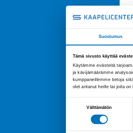
Suostumus
Tämä sivusto käyttää eväste
Käytämme evästeitä tarjoama
ja kävijämäärämme analysoim
kumppaneillemme tietoja siitä
olet antanut heille tai joita o
Suostumuksen
Välttämätön
valinta