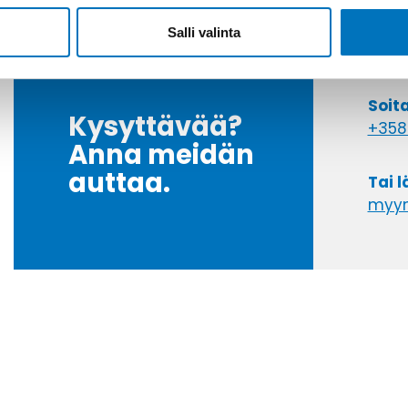
Salli valinta
Soit
Kysyttävää?
+358
Anna meidän
auttaa.
Tai 
myyn