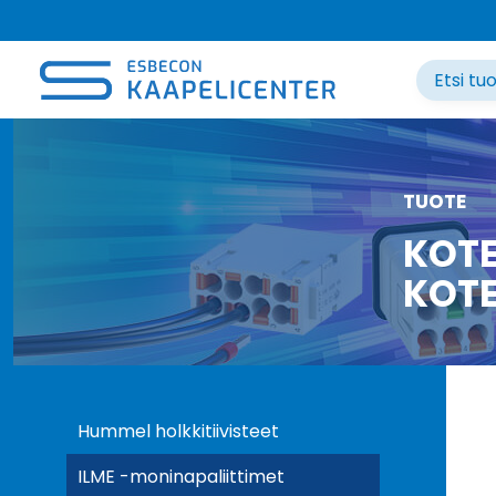
Siirry
sisältöön
TUOTE
KOTE
KOTE
Hummel holkkitiivisteet
ILME -moninapaliittimet