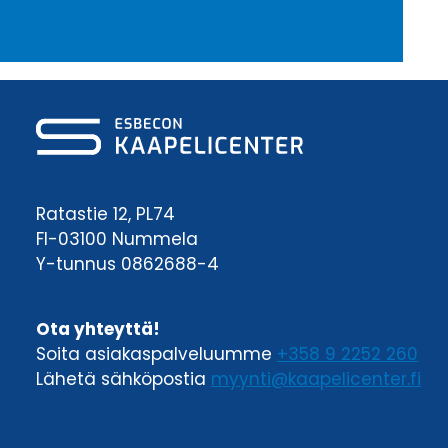
Ratastie 12, PL74
FI-03100 Nummela
Y-tunnus 0862688-4
Ota yhteyttä!
Soita asiakaspalveluumme
+358 9 2252 260
Lähetä sähköpostia
myynti@kaapelicenter.fi