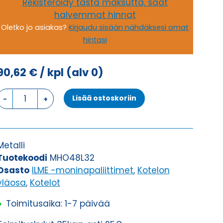
Rekisteröidy tästä maksutta, saat
halvemmat hinnat
Oletko jo asiakas?
Kirjaudu sisään nähdäksesi omat
hintasi
90,62
€
/ kpl
(alv 0)
KOTELON
Lisää ostoskoriin
YLÄOSA,
2
TAPPIA
KOTELON
Metalli
YLÄOSA
Tuotekoodi
MHO48L32
määrä
Osasto
ILME -moninapaliittimet
,
Kotelon
yläosa
,
Kotelot
Toimitusaika: 1-7 päivää