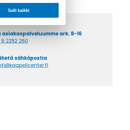
Salli kaikki
a asiakaspalveluumme ark. 8-16
 9 2252 260
lähetä sähköpostia
ti@kaapelicenter.fi