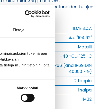
Toimituskulut 35kg:n asti 25€.
Yli 35kg:n toimituskulut toteutuneiden kulujen
mukaan.
Valmistaja
ILME S.p.A
Tietoja
Koko
size "104.62"
Materiaali
Metalli
 ominaisuuksien tukemiseen
Käyttölämpötila
'-40 °C...+125 °C
tiikka-alan
IP66 (and IP69 DIN
ietoja muihin tietoihin, joita
IP-luokka
40050 - 9)
Lukitus
2 tappia
Markkinointi
Vastakohta L
1 salpa
Läpivienti
M32