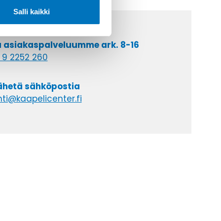
Salli kaikki
a asiakaspalveluumme ark. 8-16
 9 2252 260
lähetä sähköpostia
ti@kaapelicenter.fi