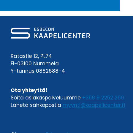
Ratastie 12, PL74
FI-03100 Nummela
Y-tunnus 0862688-4
Ota yhteyttä!
Soita asiakaspalveluumme
+358 9 2252 260
Lähetä sähköpostia
myynti@kaapelicenter.fi