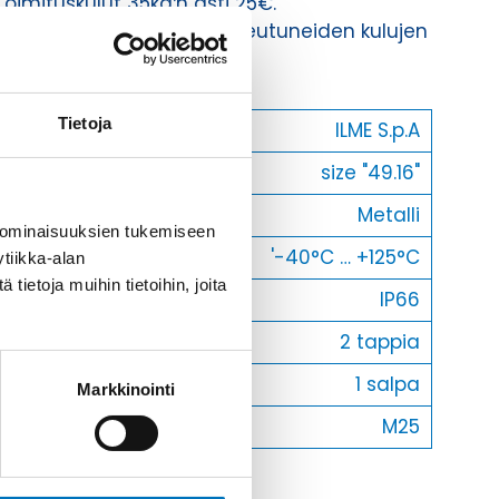
Toimituskulut 35kg:n asti 25€.
Yli 35kg:n toimituskulut toteutuneiden kulujen
mukaan.
Tietoja
Valmistaja
ILME S.p.A
Koko
size "49.16"
Materiaali
Metalli
 ominaisuuksien tukemiseen
Käyttölämpötila
'-40°C … +125°C
tiikka-alan
ietoja muihin tietoihin, joita
IP-luokka
IP66
Lukitus
2 tappia
Vastakohta L
1 salpa
Markkinointi
Läpivienti
M25