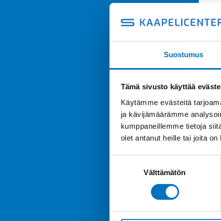
Suostumus
Tämä sivusto käyttää eväste
Käytämme evästeitä tarjoama
ja kävijämäärämme analysoim
kumppaneillemme tietoja siitä
olet antanut heille tai joita o
Suostumuksen
Välttämätön
valinta