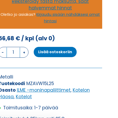
Rekisteröidy tästä maksutta, saat
halvemmat hinnat
Oletko jo asiakas?
Kirjaudu sisään nähdäksesi omat
hintasi
56,68
€
/ kpl
(alv 0)
KOTELON
Lisää ostoskoriin
YLÄOSA,
2
TAPPIA
KOTELON
Metalli
YLÄOSA
Tuotekoodi
MZAVW15L25
määrä
Osasto
ILME -moninapaliittimet
,
Kotelon
yläosa
,
Kotelot
Toimitusaika: 1-7 päivää