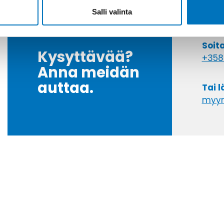
Salli valinta
Soit
Kysyttävää?
+358
Anna meidän
auttaa.
Tai 
myyn