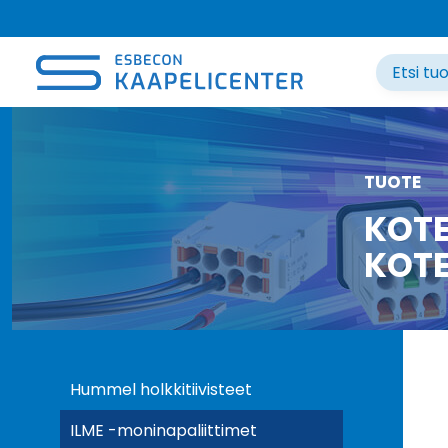
Siirry
sisältöön
TUOTE
KOTE
KOTE
Hummel holkkitiivisteet
ILME -moninapaliittimet