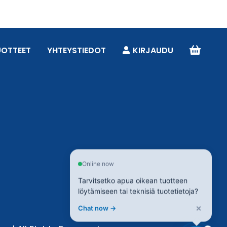
UOTTEET
YHTEYSTIEDOT
KIRJAUDU
Online now
Tarvitsetko apua oikean tuotteen
löytämiseen tai teknisiä tuotetietoja?
×
Chat now →