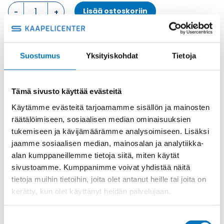
KOTELON
Lisää ostoskoriin
YLÄOSA,
2
TAPPIA
KOTELON
Metalli
Suostumus
Yksityiskohdat
Tietoja
YLÄOSA
Tuotekoodi
MZO25L20
määrä
Osasto
ILME -moninapaliittimet
,
Kotelon yläosa
,
Kotelot
Toimitusaika: 1-7 päivää
Tämä sivusto käyttää evästeitä
Toimituskulut 35kg:n asti 25€.
Käytämme evästeitä tarjoamamme sisällön ja mainosten
Yli 35kg:n toimituskulut toteutuneiden kulujen mukaan.
räätälöimiseen, sosiaalisen median ominaisuuksien
tukemiseen ja kävijämäärämme analysoimiseen. Lisäksi
jaamme sosiaalisen median, mainosalan ja analytiikka-
Valmistaja
ILME S.p.A
alan kumppaneillemme tietoja siitä, miten käytät
Koko
size "66.16"
sivustoamme. Kumppanimme voivat yhdistää näitä
Materiaali
Metalli
tietoja muihin tietoihin, joita olet antanut heille tai joita on
kerätty, kun olet käyttänyt heidän palvelujaan.
Käyttölämpötila
'-40 °C...+125 °C
IP-luokka
IP66
Suostumuksen