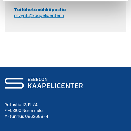
Tai lähetä sähköpostia
myynti@kaapelicenter.fi
Ratastie 12, PL74
FI-03100 Nummela
Y-tunnus 0862688-4