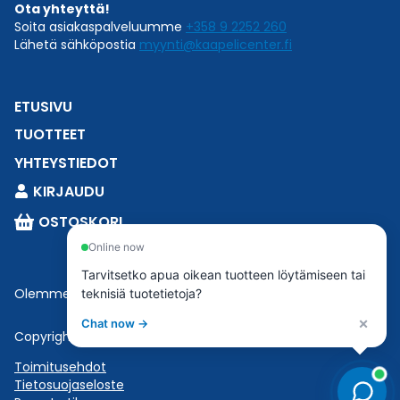
Ota yhteyttä!
Soita asiakaspalveluumme
+358 9 2252 260
Lähetä sähköpostia
myynti@kaapelicenter.fi
ETUSIVU
TUOTTEET
YHTEYSTIEDOT
KIRJAUDU
OSTOSKORI
Online now
Tarvitsetko apua oikean tuotteen löytämiseen tai
Olemme osa
Esbeconia
.
teknisiä tuotetietoja?
×
Chat now →
Copyright © 2023 Esbecon | All Rights Reserved
Toimitusehdot
Tietosuojaseloste