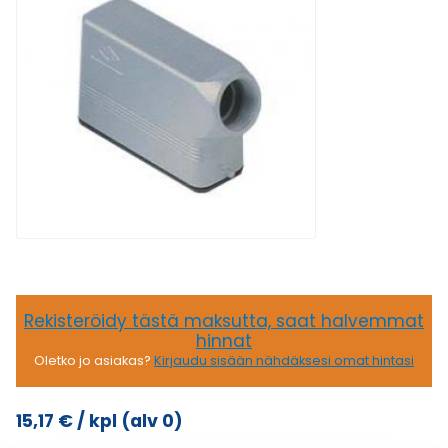
Rekisteröidy tästä maksutta, saat halvemmat
hinnat
Oletko jo asiakas?
Kirjaudu sisään nähdäksesi omat hintasi
15,17
€
/ kpl
(alv 0)