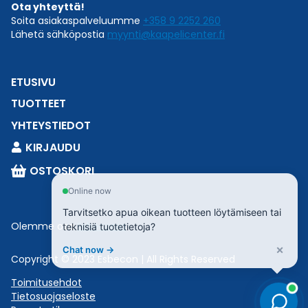
Ota yhteyttä!
Soita asiakaspalveluumme
+358 9 2252 260
Lähetä sähköpostia
myynti@kaapelicenter.fi
ETUSIVU
TUOTTEET
YHTEYSTIEDOT
KIRJAUDU
OSTOSKORI
Online now
Tarvitsetko apua oikean tuotteen löytämiseen tai
Olemme osa
Esbeconia
.
teknisiä tuotetietoja?
×
Chat now →
Copyright © 2023 Esbecon | All Rights Reserved
Toimitusehdot
Tietosuojaseloste