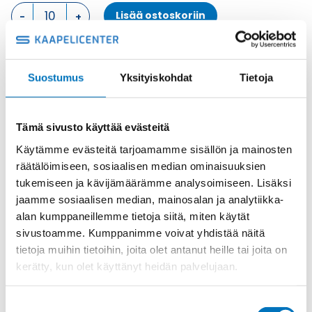
KOTELON
Lisää ostoskoriin
YLÄOSA,
2
TAPPIA
KOTELON
Metalli
Suostumus
Yksityiskohdat
Tietoja
YLÄOSA
Tuotekoodi
CHV24L
määrä
Osasto
ILME -moninapaliittimet
,
Kotelon yläosa
,
Kotelot
Toimitusaika: 1-7 päivää
Tämä sivusto käyttää evästeitä
Toimituskulut 35kg:n asti 25€.
Käytämme evästeitä tarjoamamme sisällön ja mainosten
Yli 35kg:n toimituskulut toteutuneiden kulujen mukaan.
räätälöimiseen, sosiaalisen median ominaisuuksien
tukemiseen ja kävijämäärämme analysoimiseen. Lisäksi
jaamme sosiaalisen median, mainosalan ja analytiikka-
Valmistaja
ILME S.p.A
alan kumppaneillemme tietoja siitä, miten käytät
Koko
size "104.27"
sivustoamme. Kumppanimme voivat yhdistää näitä
Materiaali
Metalli
tietoja muihin tietoihin, joita olet antanut heille tai joita on
kerätty, kun olet käyttänyt heidän palvelujaan.
Käyttölämpötila
'-40 °C...+125 °C
IP-luokka
IP66 (and IP69 DIN 40050 - 9)
Suostumuksen