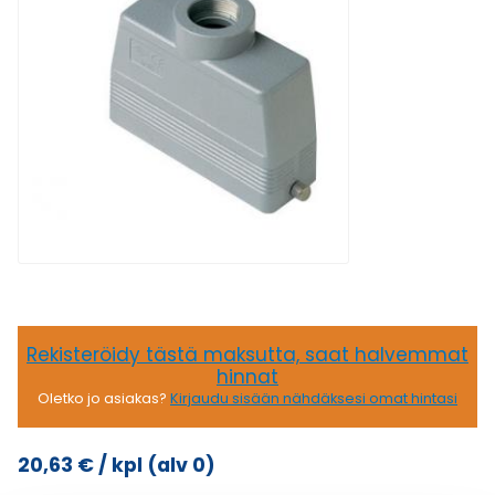
Rekisteröidy tästä maksutta, saat halvemmat
hinnat
Oletko jo asiakas?
Kirjaudu sisään nähdäksesi omat hintasi
20,63
€
/ kpl
(alv 0)