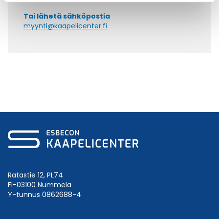
Tai lähetä sähköpostia
myynti@kaapelicenter.fi
Ratastie 12, PL74
FI-03100 Nummela
Y-tunnus 0862688-4