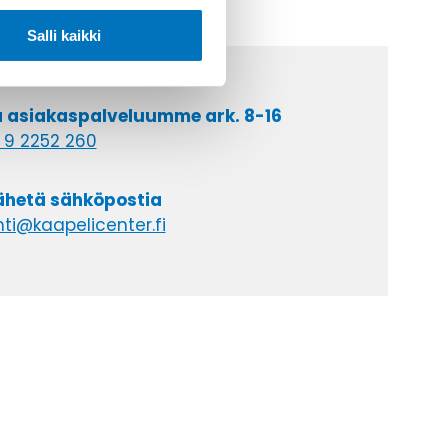
Salli kaikki
a asiakaspalveluumme ark. 8-16
 9 2252 260
lähetä sähköpostia
ti@kaapelicenter.fi