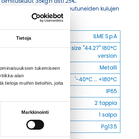
Toimituskulut 35kg:n asti 25€.
Yli 35kg:n toimituskulut toteutuneiden kulujen
mukaan.
Valmistaja
ILME S.p.A
Tietoja
size "44.27" 180°C
Koko
version
Materiaali
Metalli
 ominaisuuksien tukemiseen
tiikka-alan
Käyttölämpötila
'-40°C … +180°C
ietoja muihin tietoihin, joita
IP-luokka
IP65
Lukitus
2 tappia
Markkinointi
Vastakohta L
1 salpa
Läpivienti
Pg13.5