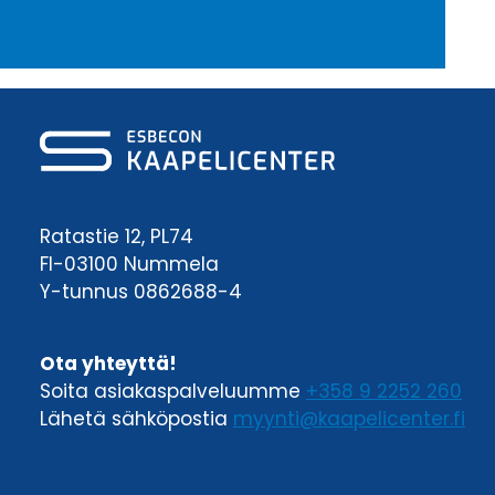
Ratastie 12, PL74
FI-03100 Nummela
Y-tunnus 0862688-4
Ota yhteyttä!
Soita asiakaspalveluumme
+358 9 2252 260
Lähetä sähköpostia
myynti@kaapelicenter.fi