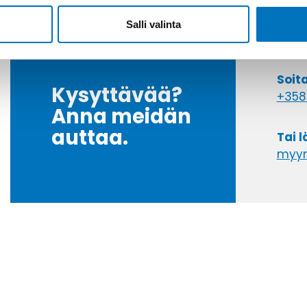
Salli valinta
Soit
Kysyttävää?
+358
Anna meidän
auttaa.
Tai 
myyn