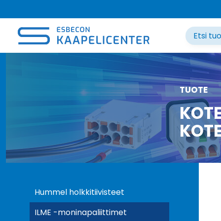
Siirry
sisältöön
TUOTE
KOTE
KOTE
Hummel holkkitiivisteet
ILME -moninapaliittimet