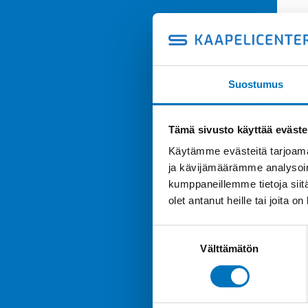
Suostumus
Tämä sivusto käyttää eväste
Käytämme evästeitä tarjoama
ja kävijämäärämme analysoim
kumppaneillemme tietoja siitä
olet antanut heille tai joita o
Suostumuksen
Välttämätön
valinta