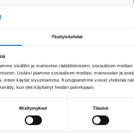
Yksityiskohdat
itä
mme sisällön ja mainosten räätälöimiseen, sosiaalisen median
iseen. Lisäksi jaamme sosiaalisen median, mainosalan ja analy
, miten käytät sivustoamme. Kumppanimme voivat yhdistää näitä t
n kerätty, kun olet käyttänyt heidän palvelujaan.
Mieltymykset
Tilastot