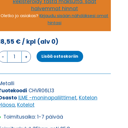
Rekisteröidy tästä maksutta, saat
halvemmat hinnat
Oletko jo asiakas?
Kirjaudu sisään nähdäksesi omat
hintasi
18,55
€
/ kpl
(alv 0)
KOTELON
Lisää ostoskoriin
YLÄOSA,
2
TAPPIA
KOTELON
Metalli
YLÄOSA
Tuotekoodi
CHVR06L13
määrä
Osasto
ILME -moninapaliittimet
,
Kotelon
yläosa
,
Kotelot
Toimitusaika: 1-7 päivää