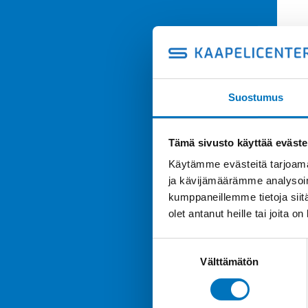
Suostumus
Tämä sivusto käyttää eväste
Käytämme evästeitä tarjoama
ja kävijämäärämme analysoim
kumppaneillemme tietoja siitä
olet antanut heille tai joita o
Suostumuksen
Välttämätön
valinta