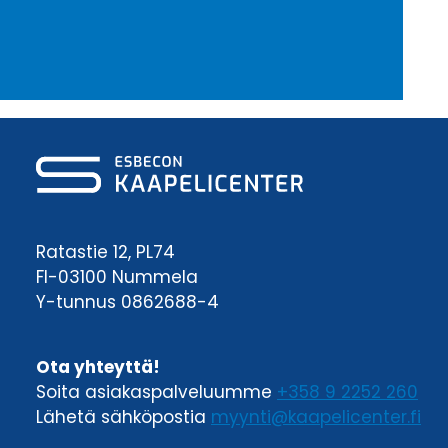
Ratastie 12, PL74
FI-03100 Nummela
Y-tunnus 0862688-4
Ota yhteyttä!
Soita asiakaspalveluumme
+358 9 2252 260
Lähetä sähköpostia
myynti@kaapelicenter.fi