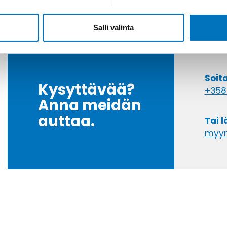
Salli valinta
Soit
Kysyttävää?
+358
Anna meidän
auttaa.
Tai 
myyn