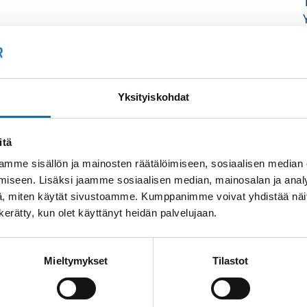
Yksityiskohdat
itä
mme sisällön ja mainosten räätälöimiseen, sosiaalisen median
iseen. Lisäksi jaamme sosiaalisen median, mainosalan ja analy
, miten käytät sivustoamme. Kumppanimme voivat yhdistää näitä t
n kerätty, kun olet käyttänyt heidän palvelujaan.
Mieltymykset
Tilastot