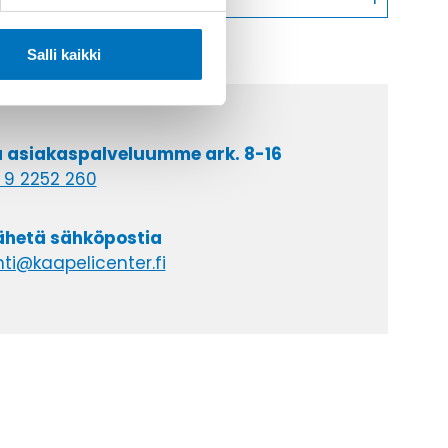
Salli kaikki
a asiakaspalveluumme ark. 8-16
 9 2252 260
lähetä sähköpostia
ti@kaapelicenter.fi