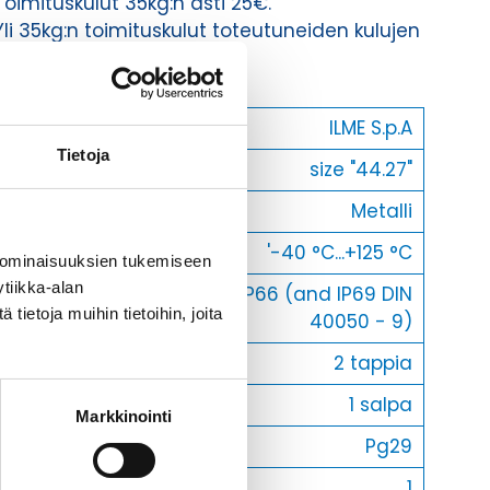
Toimituskulut 35kg:n asti 25€.
Yli 35kg:n toimituskulut toteutuneiden kulujen
mukaan.
Valmistaja
ILME S.p.A
Tietoja
Koko
size "44.27"
Materiaali
Metalli
Käyttölämpötila
'-40 °C...+125 °C
 ominaisuuksien tukemiseen
tiikka-alan
IP66 (and IP69 DIN
IP-luokka
ietoja muihin tietoihin, joita
40050 - 9)
Lukitus
2 tappia
Vastakohta L
1 salpa
Markkinointi
Läpivienti
Pg29
Myyntierä
1