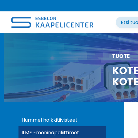
Siirry
sisältöön
TUOTE
KOTE
KOTE
Hummel holkkitiivisteet
ILME -moninapaliittimet