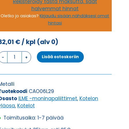
Rekisteröidy tästä maksutta, saat
halvemmat hinnat
Oletko jo asiakas?
Kirjaudu sisään nähdäksesi omat
hintasi
32,01
€
/ kpl
(alv 0)
KOTELON
Lisää ostoskoriin
YLÄOSA,
2
TAPPIA
KOTELON
Metalli
YLÄOSA
Tuotekoodi
CAO06L29
määrä
Osasto
ILME -moninapaliittimet
,
Kotelon
yläosa
,
Kotelot
Toimitusaika: 1-7 päivää