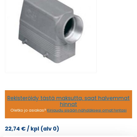
Rekisteröidy tästä maksutta, saat halvemmat
hinnat
Oletko jo asiakas?
Kirjaudu sisään nähdäksesi omat hintasi
22,74
€
/ kpl
(alv 0)