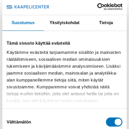
KOTELON
Lisää ostoskoriin
YLÄOSA,
4
TAPPIA
Suostumus
Yksityiskohdat
Tietoja
KOTELON
Metalli
YLÄOSA
Tuotekoodi
MHOS16.25
määrä
Osasto
ILME -moninapaliittimet
,
Kotelon yläosa
,
Kotelot
Tämä sivusto käyttää evästeitä
Toimitusaika: 1-7 päivää
Käytämme evästeitä tarjoamamme sisällön ja mainosten
räätälöimiseen, sosiaalisen median ominaisuuksien
Toimituskulut 35kg:n asti 25€.
tukemiseen ja kävijämäärämme analysoimiseen. Lisäksi
Yli 35kg:n toimituskulut toteutuneiden kulujen mukaan.
jaamme sosiaalisen median, mainosalan ja analytiikka-
alan kumppaneillemme tietoja siitä, miten käytät
Valmistaja
ILME S.p.A
sivustoamme. Kumppanimme voivat yhdistää näitä
Koko
size "77.27"
tietoja muihin tietoihin, joita olet antanut heille tai joita on
kerätty, kun olet käyttänyt heidän palvelujaan.
Materiaali
Metalli
IP-luokka
IP66 (and IP69 DIN 40050 - 9)
Suostumuksen
Välttämätön
Lukitus
4 tappia
valinta