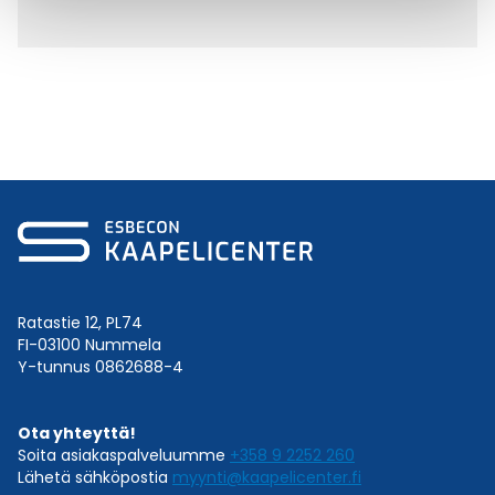
Ratastie 12, PL74
FI-03100 Nummela
Y-tunnus 0862688-4
Ota yhteyttä!
Soita asiakaspalveluumme
+358 9 2252 260
Lähetä sähköpostia
myynti@kaapelicenter.fi