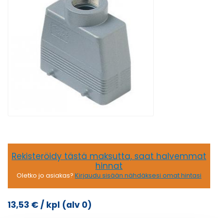
Rekisteröidy tästä maksutta, saat halvemmat
hinnat
Oletko jo asiakas?
Kirjaudu sisään nähdäksesi omat hintasi
13,53
€
/ kpl
(alv 0)