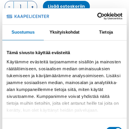
KOTELON
Lisää ostoskoriin
YLÄOSA,
4
TAPPIA
KOTELON
Metalli
Suostumus
Yksityiskohdat
Tietoja
YLÄOSA
Tuotekoodi
MHV16.32
määrä
Osasto
ILME -moninapaliittimet
,
Kotelon yläosa
,
Kotelot
Toimitusaika: 1-7 päivää
Tämä sivusto käyttää evästeitä
Toimituskulut 35kg:n asti 25€.
Käytämme evästeitä tarjoamamme sisällön ja mainosten
Yli 35kg:n toimituskulut toteutuneiden kulujen mukaan.
räätälöimiseen, sosiaalisen median ominaisuuksien
tukemiseen ja kävijämäärämme analysoimiseen. Lisäksi
jaamme sosiaalisen median, mainosalan ja analytiikka-
Valmistaja
ILME S.p.A
alan kumppaneillemme tietoja siitä, miten käytät
Koko
size "77.27"
sivustoamme. Kumppanimme voivat yhdistää näitä
Materiaali
Metalli
tietoja muihin tietoihin, joita olet antanut heille tai joita on
kerätty, kun olet käyttänyt heidän palvelujaan.
Käyttölämpötila
'-40 °C...+125 °C
IP-luokka
IP66 (and IP69 DIN 40050 - 9)
Suostumuksen