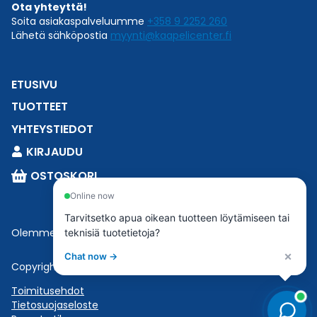
Ota yhteyttä!
Soita asiakaspalveluumme
+358 9 2252 260
Lähetä sähköpostia
myynti@kaapelicenter.fi
ETUSIVU
TUOTTEET
YHTEYSTIEDOT
KIRJAUDU
OSTOSKORI
Online now
Tarvitsetko apua oikean tuotteen löytämiseen tai
Olemme osa
Esbeconia
.
teknisiä tuotetietoja?
×
Chat now →
Copyright © 2023 Esbecon | All Rights Reserved
Toimitusehdot
Tietosuojaseloste