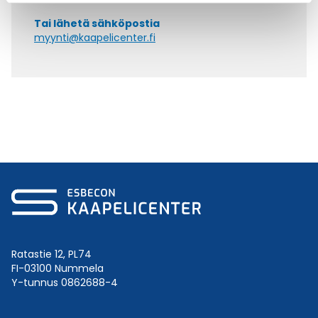
Tai lähetä sähköpostia
myynti@kaapelicenter.fi
Ratastie 12, PL74
FI-03100 Nummela
Y-tunnus 0862688-4