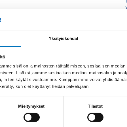
Yksityiskohdat
itä
mme sisällön ja mainosten räätälöimiseen, sosiaalisen median
iseen. Lisäksi jaamme sosiaalisen median, mainosalan ja analy
, miten käytät sivustoamme. Kumppanimme voivat yhdistää näitä t
n kerätty, kun olet käyttänyt heidän palvelujaan.
Mieltymykset
Tilastot