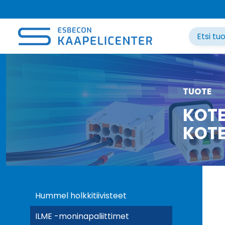
Siirry
sisältöön
TUOTE
KOTE
KOTE
Hummel holkkitiivisteet
ILME -moninapaliittimet