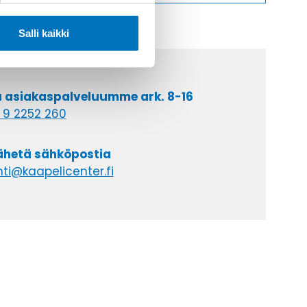
Salli kaikki
a asiakaspalveluumme ark. 8-16
 9 2252 260
lähetä sähköpostia
ti@kaapelicenter.fi