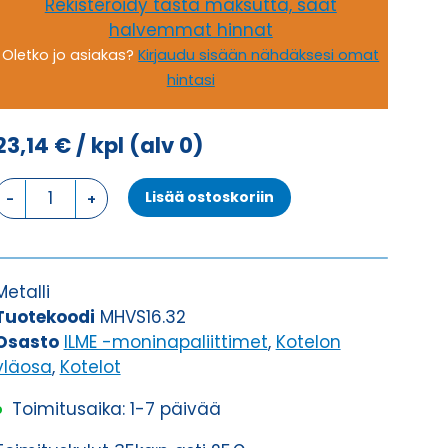
Rekisteröidy tästä maksutta, saat
halvemmat hinnat
Oletko jo asiakas?
Kirjaudu sisään nähdäksesi omat
hintasi
23,14
€
/ kpl
(alv 0)
KOTELON
Lisää ostoskoriin
YLÄOSA,
4
TAPPIA
KOTELON
Metalli
YLÄOSA
Tuotekoodi
MHVS16.32
määrä
Osasto
ILME -moninapaliittimet
,
Kotelon
yläosa
,
Kotelot
Toimitusaika: 1-7 päivää