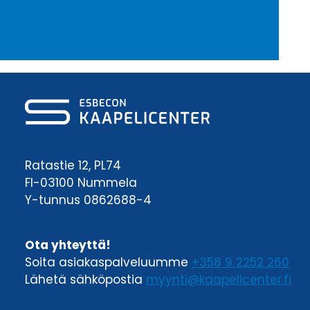
Ratastie 12, PL74
FI-03100 Nummela
Y-tunnus 0862688-4
Ota yhteyttä!
Soita asiakaspalveluumme
+358 9 2252 260
Lähetä sähköpostia
myynti@kaapelicenter.fi