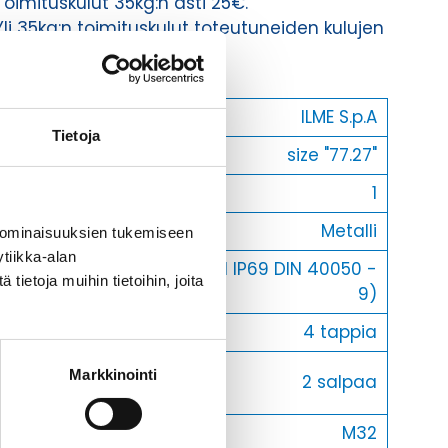
Toimituskulut 35kg:n asti 25€.
Yli 35kg:n toimituskulut toteutuneiden kulujen
mukaan.
Valmistaja
ILME S.p.A
Tietoja
Koko
size "77.27"
Myyntierä
1
Materiaali
Metalli
 ominaisuuksien tukemiseen
tiikka-alan
IP66 (and IP69 DIN 40050 -
IP-luokka
ietoja muihin tietoihin, joita
9)
Lukitus
4 tappia
Vastakohta
Markkinointi
2 salpaa
L
Läpivienti
M32