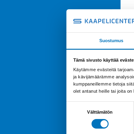
Suostumus
Tämä sivusto käyttää eväste
Käytämme evästeitä tarjoama
ja kävijämäärämme analysoim
kumppaneillemme tietoja siitä
olet antanut heille tai joita o
Suostumuksen
Välttämätön
valinta