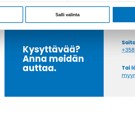
Salli valinta
Soit
Kysyttävää?
+358
Anna meidän
auttaa.
Tai 
myyn