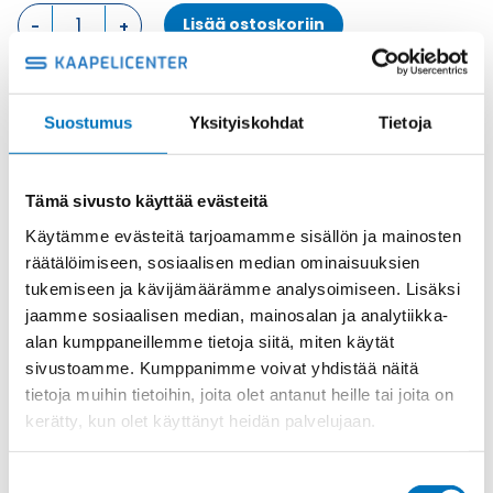
KOTELON
Lisää ostoskoriin
YLÄOSA,
4
TAPPIA
KOTELON
muovi
Suostumus
Yksityiskohdat
Tietoja
YLÄOSA
Tuotekoodi
TMAO24.32
määrä
Osasto
ILME -moninapaliittimet
,
Kotelon yläosa
,
Kotelot
Toimitusaika: 1-7 päivää
Tämä sivusto käyttää evästeitä
Toimituskulut 35kg:n asti 25€.
Käytämme evästeitä tarjoamamme sisällön ja mainosten
Yli 35kg:n toimituskulut toteutuneiden kulujen mukaan.
räätälöimiseen, sosiaalisen median ominaisuuksien
tukemiseen ja kävijämäärämme analysoimiseen. Lisäksi
jaamme sosiaalisen median, mainosalan ja analytiikka-
Valmistaja
ILME S.p.A
alan kumppaneillemme tietoja siitä, miten käytät
Koko
size "104.27"
sivustoamme. Kumppanimme voivat yhdistää näitä
Materiaali
muovi
tietoja muihin tietoihin, joita olet antanut heille tai joita on
kerätty, kun olet käyttänyt heidän palvelujaan.
Käyttölämpötila
'-40°C … +90°C
IP-luokka
IP65
Suostumuksen