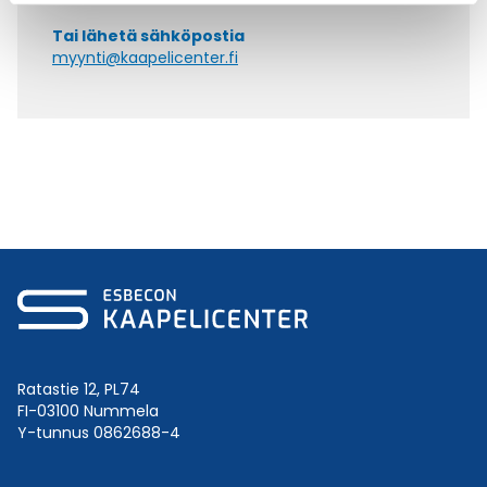
Tai lähetä sähköpostia
myynti@kaapelicenter.fi
Ratastie 12, PL74
FI-03100 Nummela
Y-tunnus 0862688-4