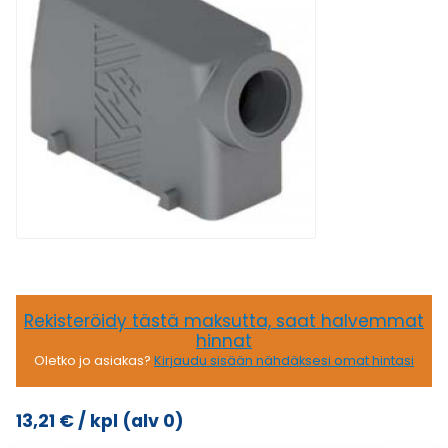
Rekisteröidy tästä maksutta, saat halvemmat
hinnat
Oletko jo asiakas?
Kirjaudu sisään nähdäksesi omat hintasi
13,21
€
/ kpl
(alv 0)