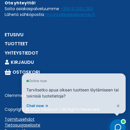
Ota yhteyttä!
Soita asiakaspalveluumme
+358 9 2252 260
Lähetä sähköpostia
myynti@kaapelicenter.fi
ETUSIVU
TUOTTEET
YHTEYSTIEDOT
KIRJAUDU
OSTOSKORI
Online now
Tarvitsetko apua oikean tuotteen löytämiseen tai
Olemme osa
Esbeconia
.
teknisiä tuotetietoja?
×
Chat now →
Copyright © 2023 Esbecon | All Rights Reserved
Toimitusehdot
Tietosuojaseloste