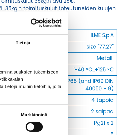
Toimituskulut 35kg:n asti 25€.
Yli 35kg:n toimituskulut toteutuneiden kulujen
mukaan.
Valmistaja
ILME S.p.A
Tietoja
Koko
size "77.27"
Materiaali
Metalli
Käyttölämpötila
'-40 °C...+125 °C
 ominaisuuksien tukemiseen
tiikka-alan
IP66 (and IP69 DIN
IP-luokka
ietoja muihin tietoihin, joita
40050 - 9)
Lukitus
4 tappia
Vastakohta L
2 salpaa
Markkinointi
Läpivienti
Pg21 x 2
Myyntierä
5