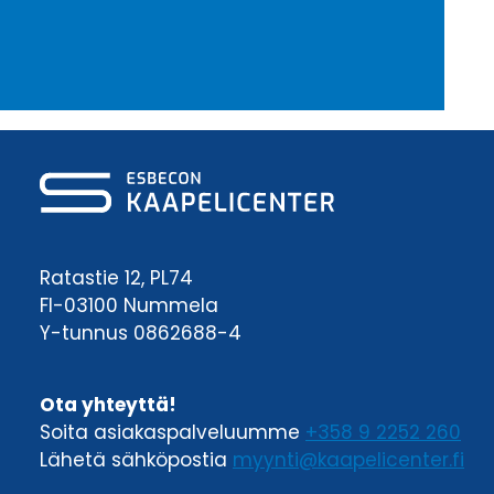
Ratastie 12, PL74
FI-03100 Nummela
Y-tunnus 0862688-4
Ota yhteyttä!
Soita asiakaspalveluumme
+358 9 2252 260
Lähetä sähköpostia
myynti@kaapelicenter.fi