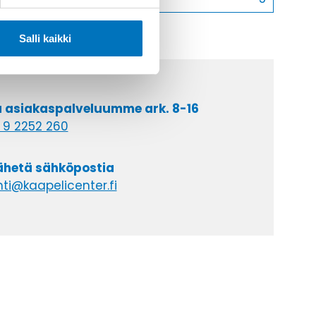
Salli kaikki
a asiakaspalveluumme ark. 8-16
 9 2252 260
lähetä sähköpostia
ti@kaapelicenter.fi