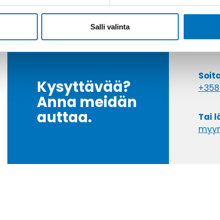
Salli valinta
Soit
Kysyttävää?
+358
Anna meidän
auttaa.
Tai 
myyn