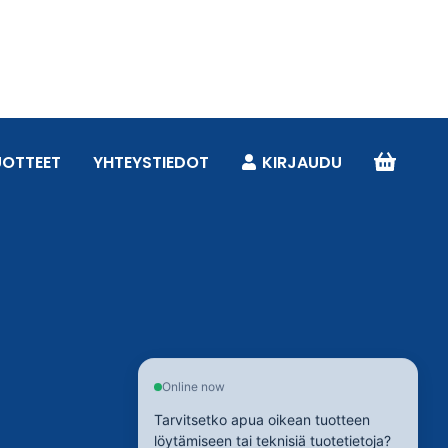
UOTTEET
YHTEYSTIEDOT
KIRJAUDU
Online now
Tarvitsetko apua oikean tuotteen
löytämiseen tai teknisiä tuotetietoja?