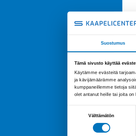
Suostumus
Tämä sivusto käyttää eväste
Käytämme evästeitä tarjoama
ja kävijämäärämme analysoim
kumppaneillemme tietoja siitä
olet antanut heille tai joita o
Suostumuksen
Välttämätön
valinta