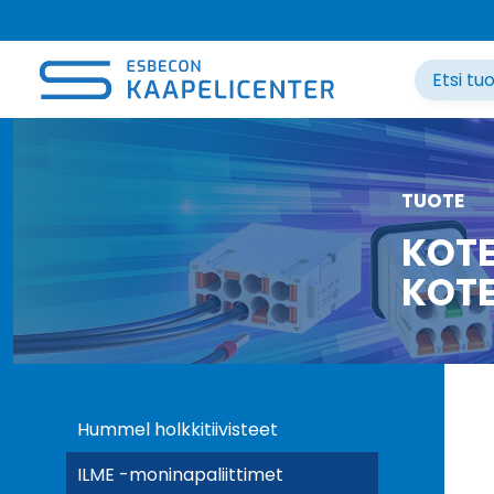
Siirry
sisältöön
TUOTE
KOTE
KOTE
Hummel holkkitiivisteet
ILME -moninapaliittimet