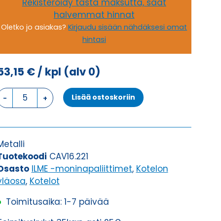
Rekisteröidy tästä maksutta, saat
halvemmat hinnat
Oletko jo asiakas?
Kirjaudu sisään nähdäksesi omat
hintasi
53,15
€
/ kpl
(alv 0)
KOTELON
Lisää ostoskoriin
YLÄOSA,
4
TAPPIA
KOTELON
Metalli
YLÄOSA
Tuotekoodi
CAV16.221
määrä
Osasto
ILME -moninapaliittimet
,
Kotelon
yläosa
,
Kotelot
Toimitusaika: 1-7 päivää