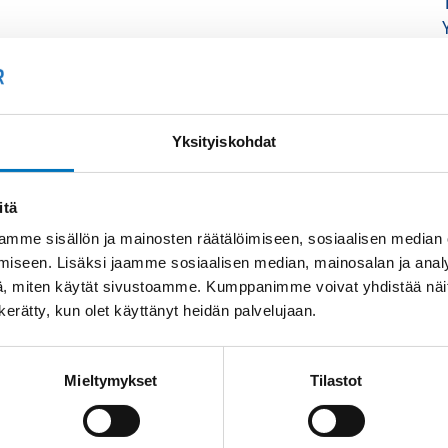
Yksityiskohdat
itä
mme sisällön ja mainosten räätälöimiseen, sosiaalisen median
iseen. Lisäksi jaamme sosiaalisen median, mainosalan ja analy
, miten käytät sivustoamme. Kumppanimme voivat yhdistää näitä t
n kerätty, kun olet käyttänyt heidän palvelujaan.
Mieltymykset
Tilastot