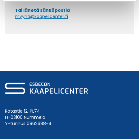
Tai lähetä sähköpostia
myynti@kaapelicenter.fi
Ratastie 12, PL74
FI-03100 Nummela
Y-tunnus 0862688-4