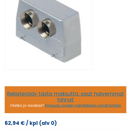
Rekisteröidy tästä maksutta, saat halvemmat
hinnat
Oletko jo asiakas?
Kirjaudu sisään nähdäksesi omat hintasi
62,94
€
/ kpl
(alv 0)