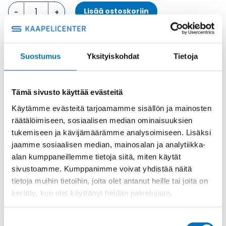
KOTELON
Lisää ostoskoriin
YLÄOSA,
4
TAPPIA
KOTELON
Metalli
Suostumus
Yksityiskohdat
Tietoja
YLÄOSA
Tuotekoodi
CAF24.221
määrä
Osasto
ILME -moninapaliittimet
,
Kotelon yläosa
,
Kotelot
Toimitusaika: 1-7 päivää
Tämä sivusto käyttää evästeitä
Toimituskulut 35kg:n asti 25€.
Käytämme evästeitä tarjoamamme sisällön ja mainosten
Yli 35kg:n toimituskulut toteutuneiden kulujen mukaan.
räätälöimiseen, sosiaalisen median ominaisuuksien
tukemiseen ja kävijämäärämme analysoimiseen. Lisäksi
jaamme sosiaalisen median, mainosalan ja analytiikka-
Valmistaja
ILME S.p.A
alan kumppaneillemme tietoja siitä, miten käytät
Koko
size "104.27"
sivustoamme. Kumppanimme voivat yhdistää näitä
Myyntierä
1
tietoja muihin tietoihin, joita olet antanut heille tai joita on
kerätty, kun olet käyttänyt heidän palvelujaan.
Materiaali
Metalli
Käyttölämpötila
'-40 °C...+125 °C
Suostumuksen