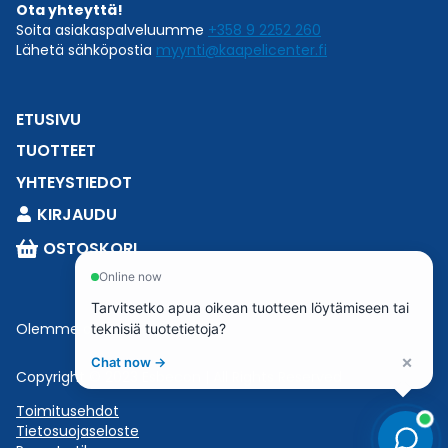
Ota yhteyttä!
Soita asiakaspalveluumme
+358 9 2252 260
Lähetä sähköpostia
myynti@kaapelicenter.fi
ETUSIVU
TUOTTEET
YHTEYSTIEDOT
KIRJAUDU
OSTOSKORI
Online now
Tarvitsetko apua oikean tuotteen löytämiseen tai
Olemme osa
Esbeconia
.
teknisiä tuotetietoja?
×
Chat now →
Copyright © 2023 Esbecon | All Rights Reserved
Toimitusehdot
Tietosuojaseloste