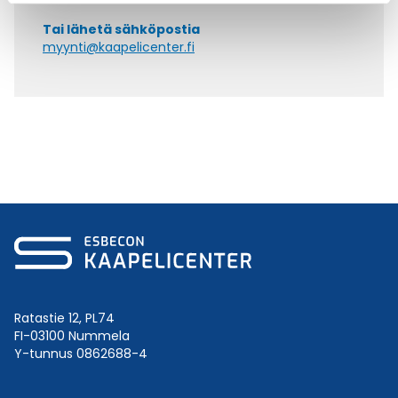
Tai lähetä sähköpostia
myynti@kaapelicenter.fi
Ratastie 12, PL74
FI-03100 Nummela
Y-tunnus 0862688-4