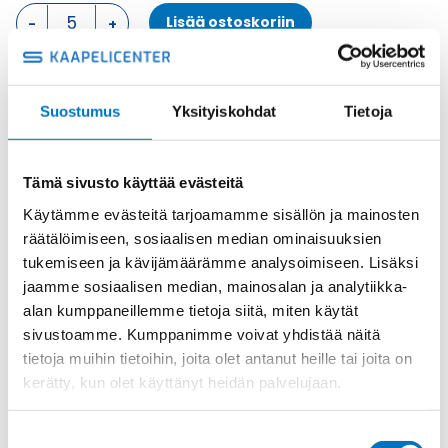
KOTELON
Lisää ostoskoriin
YLÄOSA,
4
TAPPIA
KOTELON
Metalli
Suostumus
Yksityiskohdat
Tietoja
YLÄOSA
Tuotekoodi
MAO16.32
määrä
Osasto
ILME -moninapaliittimet
,
Kotelon yläosa
,
Kotelot
Toimitusaika: 1-7 päivää
Tämä sivusto käyttää evästeitä
Toimituskulut 35kg:n asti 25€.
Käytämme evästeitä tarjoamamme sisällön ja mainosten
Yli 35kg:n toimituskulut toteutuneiden kulujen mukaan.
räätälöimiseen, sosiaalisen median ominaisuuksien
tukemiseen ja kävijämäärämme analysoimiseen. Lisäksi
jaamme sosiaalisen median, mainosalan ja analytiikka-
Valmistaja
ILME S.p.A
alan kumppaneillemme tietoja siitä, miten käytät
Koko
size "77.27"
sivustoamme. Kumppanimme voivat yhdistää näitä
Materiaali
Metalli
tietoja muihin tietoihin, joita olet antanut heille tai joita on
kerätty, kun olet käyttänyt heidän palvelujaan.
Käyttölämpötila
'-40 °C...+125 °C
IP-luokka
IP66 (and IP69 DIN 40050 - 9)
Suostumuksen