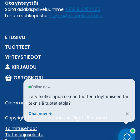
Ota yhteyttä!
Soita asiakaspalveluumme
+358 9 2252 260
Lähetä sähköpostia
myynti@kaapelicenter.fi
ETUSIVU
TUOTTEET
YHTEYSTIEDOT
KIRJAUDU
OSTOSKORI
Online now
Tarvitsetko apua oikean tuotteen löytämiseen tai
Olemme osa
Esbeconia
.
teknisiä tuotetietoja?
×
Chat now →
Copyright © 2023 Esbecon | All Rights Reserved
Toimitusehdot
Tietosuojaseloste