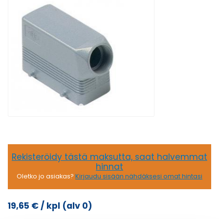
Rekisteröidy tästä maksutta, saat halvemmat
hinnat
Oletko jo asiakas?
Kirjaudu sisään nähdäksesi omat hintasi
19,65
€
/ kpl
(alv 0)