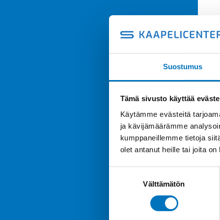
Suostumus
Tämä sivusto käyttää eväste
Käytämme evästeitä tarjoama
ja kävijämäärämme analysoim
kumppaneillemme tietoja siitä
olet antanut heille tai joita o
Suostumuksen
Välttämätön
valinta