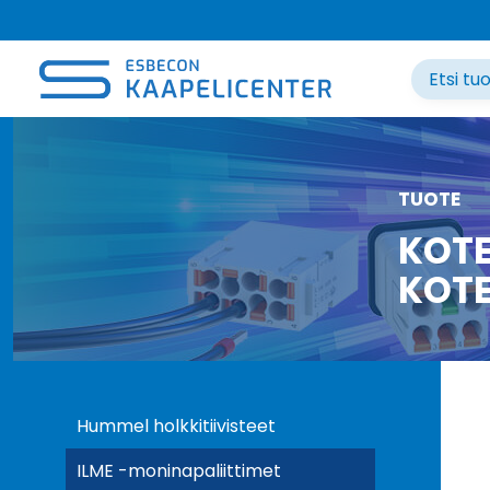
Siirry
sisältöön
TUOTE
KOTE
KOTE
Hummel holkkitiivisteet
ILME -moninapaliittimet