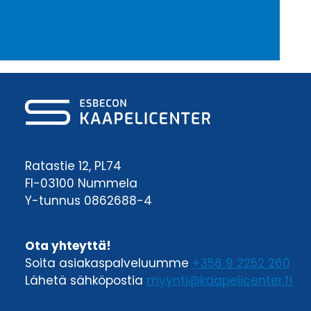
Ratastie 12, PL74
FI-03100 Nummela
Y-tunnus 0862688-4
Ota yhteyttä!
Soita asiakaspalveluumme
+358 9 2252 260
Lähetä sähköpostia
myynti@kaapelicenter.fi