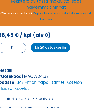
Rekisteröidy tästä maksutta, saat
halvemmat hinnat
Oletko jo asiakas?
Kirjaudu sisään nähdäksesi omat
hintasi
38,45
€
/ kpl
(alv 0)
KOTELON
Lisää ostoskoriin
YLÄOSA,
4
TAPPIA
KOTELON
Metalli
YLÄOSA
Tuotekoodi
MAOW24.32
määrä
Osasto
ILME -moninapaliittimet
,
Kotelon
yläosa
,
Kotelot
Toimitusaika: 1-7 päivää