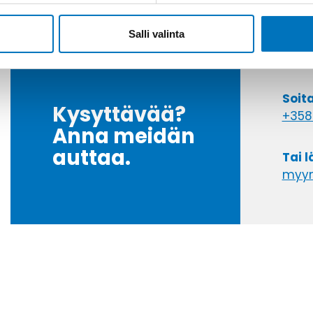
Salli valinta
Soit
Kysyttävää?
+358
Anna meidän
auttaa.
Tai 
myyn