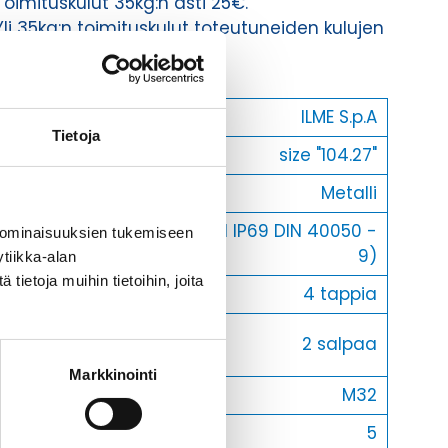
Toimituskulut 35kg:n asti 25€.
Yli 35kg:n toimituskulut toteutuneiden kulujen
mukaan.
Valmistaja
ILME S.p.A
Tietoja
Koko
size "104.27"
Materiaali
Metalli
IP66 (and IP69 DIN 40050 -
 ominaisuuksien tukemiseen
IP-luokka
9)
tiikka-alan
ietoja muihin tietoihin, joita
Lukitus
4 tappia
Vastakohta
2 salpaa
L
Markkinointi
Läpivienti
M32
Myyntierä
5