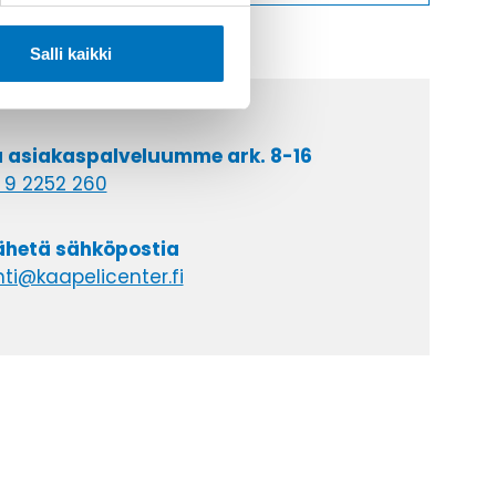
Salli kaikki
a asiakaspalveluumme ark. 8-16
 9 2252 260
lähetä sähköpostia
ti@kaapelicenter.fi