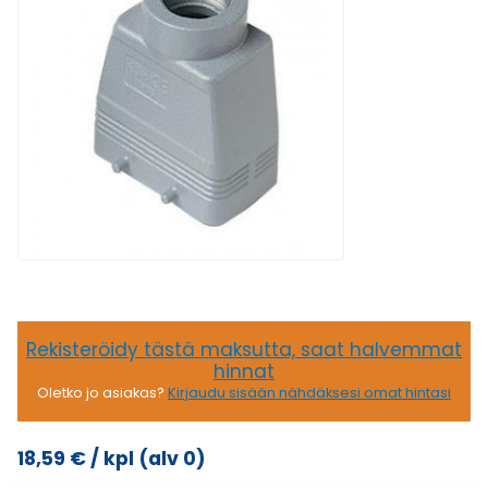
Rekisteröidy tästä maksutta, saat halvemmat
hinnat
Oletko jo asiakas?
Kirjaudu sisään nähdäksesi omat hintasi
18,59
€
/ kpl
(alv 0)