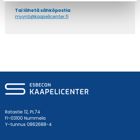
Tai lähetä sähköpostia
myynti@kaapelicenter.fi
Ratastie 12, PL74
FI-03100 Nummela
Y-tunnus 0862688-4