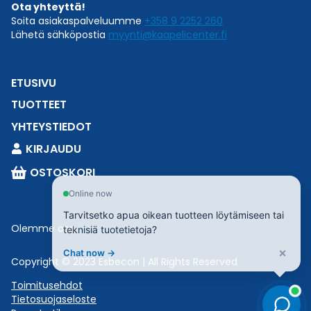
Ota yhteyttä!
Soita asiakaspalveluumme
+358 9 2252 260
Lähetä sähköpostia
myynti@kaapelicenter.fi
ETUSIVU
TUOTTEET
YHTEYSTIEDOT
KIRJAUDU
OSTOSKORI
Online now
Tarvitsetko apua oikean tuotteen löytämiseen tai
Olemme osa
Esbeconia
.
teknisiä tuotetietoja?
×
Chat now →
Copyright © 2023 Esbecon | All Rights Reserved
Toimitusehdot
Tietosuojaseloste