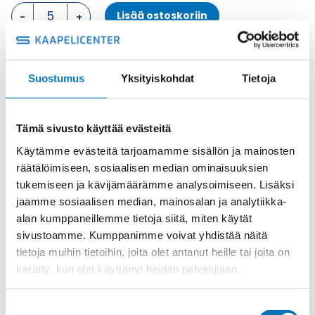
KOTELON
Lisää ostoskoriin
YLÄOSA,
4
TAPPIA
KOTELON
Metalli
Suostumus
Yksityiskohdat
Tietoja
YLÄOSA
Tuotekoodi
MAV10.32
määrä
Osasto
ILME -moninapaliittimet
,
Kotelon yläosa
,
Kotelot
Toimitusaika: 1-7 päivää
Tämä sivusto käyttää evästeitä
Toimituskulut 35kg:n asti 25€.
Käytämme evästeitä tarjoamamme sisällön ja mainosten
Yli 35kg:n toimituskulut toteutuneiden kulujen mukaan.
räätälöimiseen, sosiaalisen median ominaisuuksien
tukemiseen ja kävijämäärämme analysoimiseen. Lisäksi
jaamme sosiaalisen median, mainosalan ja analytiikka-
Valmistaja
ILME S.p.A
alan kumppaneillemme tietoja siitä, miten käytät
Koko
size "57.27"
sivustoamme. Kumppanimme voivat yhdistää näitä
Materiaali
Metalli
tietoja muihin tietoihin, joita olet antanut heille tai joita on
kerätty, kun olet käyttänyt heidän palvelujaan.
Käyttölämpötila
'-40 °C...+125 °C
IP-luokka
IP66 (and IP69 DIN 40050 - 9)
Suostumuksen