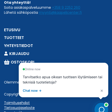
Ota yhteyttä!
Soita asiakaspalveluumme
+358 9 2252 260
Lähetä sähköpostia
myynti@kaapelicenter.fi
ETUSIVU
TUOTTEET
YHTEYSTIEDOT
KIRJAUDU
OSTOSKORI
Online now
Tarvitsetko apua oikean tuotteen löytämiseen tai
Olemme osa
Esbeconia
.
teknisiä tuotetietoja?
×
Chat now →
Copyright © 2023 Esbecon | All Rights Reserved
Toimitusehdot
Tietosuojaseloste