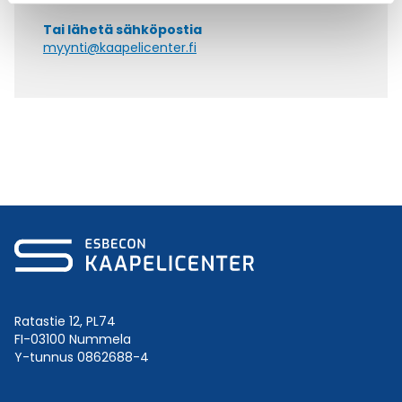
Tai lähetä sähköpostia
myynti@kaapelicenter.fi
Ratastie 12, PL74
FI-03100 Nummela
Y-tunnus 0862688-4