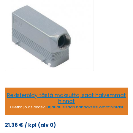
Rekisteröidy tästä maksutta, saat halvemmat
hinnat
Oletko jo asiakas?
Kirjaudu sisään nähdäksesi omat hintasi
21,36
€
/ kpl
(alv 0)