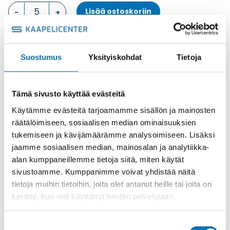
KOTELON
Lisää ostoskoriin
YLÄOSA,
4
TAPPIA
KOTELON
Metalli
Suostumus
Yksityiskohdat
Tietoja
YLÄOSA
Tuotekoodi
CAO24.21
määrä
Osasto
ILME -moninapaliittimet
,
Kotelon yläosa
,
Kotelot
Toimitusaika: 1-7 päivää
Tämä sivusto käyttää evästeitä
Toimituskulut 35kg:n asti 25€.
Käytämme evästeitä tarjoamamme sisällön ja mainosten
Yli 35kg:n toimituskulut toteutuneiden kulujen mukaan.
räätälöimiseen, sosiaalisen median ominaisuuksien
tukemiseen ja kävijämäärämme analysoimiseen. Lisäksi
jaamme sosiaalisen median, mainosalan ja analytiikka-
Valmistaja
ILME S.p.A
alan kumppaneillemme tietoja siitä, miten käytät
Koko
size "104.27"
sivustoamme. Kumppanimme voivat yhdistää näitä
Materiaali
Metalli
tietoja muihin tietoihin, joita olet antanut heille tai joita on
kerätty, kun olet käyttänyt heidän palvelujaan.
Käyttölämpötila
'-40 °C...+125 °C
IP-luokka
IP66 (and IP69 DIN 40050 - 9)
Suostumuksen