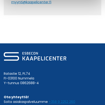
myynti@kaapelicenter.fi
Ratastie 12, PL74
FI-03100 Nummela
Y-tunnus 0862688-4
Ota yhteyttä!
Soita asiakaspalveluumme
+358 9 2252 260