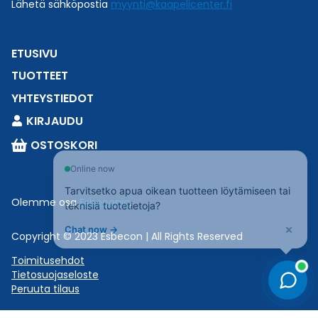
Lähetä sähköpostia
myynti@kaapelicenter.fi
ETUSIVU
TUOTTEET
YHTEYSTIEDOT
KIRJAUDU
OSTOSKORI
Online now
Tarvitsetko apua oikean tuotteen löytämiseen tai
Olemme osa
Esbeconia
.
teknisiä tuotetietoja?
×
Chat now →
Copyright © 2023 Esbecon | All Rights Reserved
Toimitusehdot
Tietosuojaseloste
Peruuta tilaus