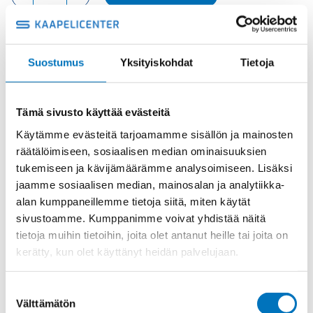
NAARAS
määrä
Suostumus
Yksityiskohdat
Tietoja
Tuotekoodi
CXLSF
Osasto
Dataliittimet
,
ILME -moninapaliittimet
,
Kuituoptiikka
Toimitusaika: 1-7 päivää
Tämä sivusto käyttää evästeitä
Toimituskulut 35kg:n asti 25€.
Käytämme evästeitä tarjoamamme sisällön ja mainosten
Yli 35kg:n toimituskulut toteutuneiden kulujen mukaan.
räätälöimiseen, sosiaalisen median ominaisuuksien
tukemiseen ja kävijämäärämme analysoimiseen. Lisäksi
Valmistaja
ILME S.p.A
jaamme sosiaalisen median, mainosalan ja analytiikka-
alan kumppaneillemme tietoja siitä, miten käytät
Koko
size "21.21"
sivustoamme. Kumppanimme voivat yhdistää näitä
Käyttölämpötila
'-40°C...+70°C
tietoja muihin tietoihin, joita olet antanut heille tai joita on
IP20 without enclosure, IP65/IP67
kerätty, kun olet käyttänyt heidän palvelujaan.
IP-luokka
with enclosure
Uros/Naaras
Naaras
Suostumuksen
Välttämätön
valinta
Napaluku
2 KUITUOPTIIKKAA + 4+PE