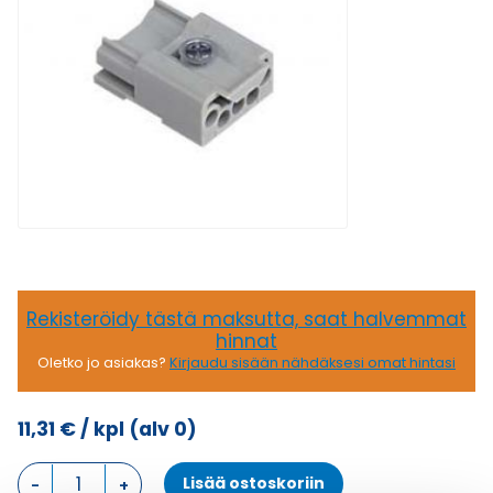
Rekisteröidy tästä maksutta, saat halvemmat
hinnat
Oletko jo asiakas?
Kirjaudu sisään nähdäksesi omat hintasi
11,31
€
/ kpl
(alv 0)
KUITUOPTIIKKA
Lisää ostoskoriin