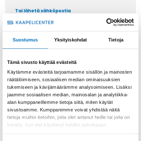
Tai lähetä sähköpostia
myynti@kaapelicenter.fi
Suostumus
Yksityiskohdat
Tietoja
Saman kaapelin eri versiot
Tämä sivusto käyttää evästeitä
Kumikaapeli H07RN-F PREMIUM
Käytämme evästeitä tarjoamamme sisällön ja mainosten
5G16
räätälöimiseen, sosiaalisen median ominaisuuksien
tukemiseen ja kävijämäärämme analysoimiseen. Lisäksi
jaamme sosiaalisen median, mainosalan ja analytiikka-
alan kumppaneillemme tietoja siitä, miten käytät
sivustoamme. Kumppanimme voivat yhdistää näitä
Kumikaapeli H07RN-F PREMIUM
tietoja muihin tietoihin, joita olet antanut heille tai joita on
4G25
kerätty, kun olet käyttänyt heidän palvelujaan.