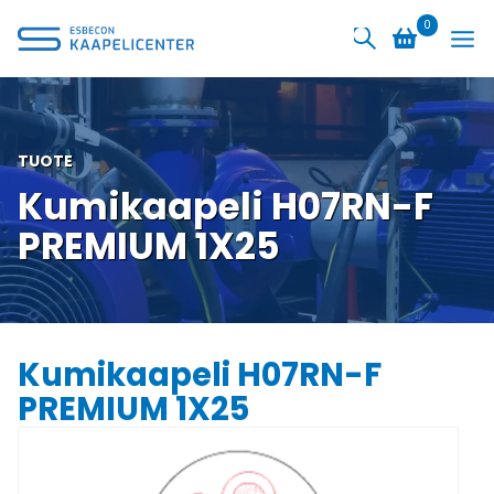
Siirry
0
sisältöön
TUOTE
Kumikaapeli H07RN-F
PREMIUM 1X25
Kumikaapeli H07RN-F
PREMIUM 1X25