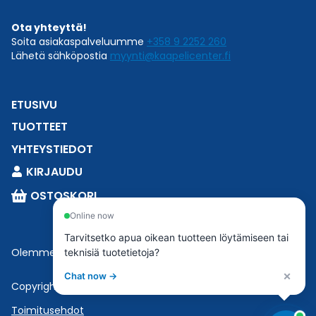
Ota yhteyttä!
Soita asiakaspalveluumme
+358 9 2252 260
Lähetä sähköpostia
myynti@kaapelicenter.fi
ETUSIVU
TUOTTEET
YHTEYSTIEDOT
KIRJAUDU
OSTOSKORI
Online now
Tarvitsetko apua oikean tuotteen löytämiseen tai
Olemme osa
Esbeconia
.
teknisiä tuotetietoja?
×
Chat now →
Copyright © 2023 Esbecon | All Rights Reserved
Toimitusehdot