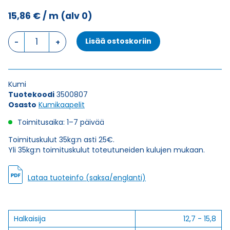
15,86
€
/ m
(alv 0)
Kumikaapeli
Lisää ostoskoriin
H07RN-
F
PREMIUM
1X25
Kumi
määrä
Tuotekoodi
3500807
Osasto
Kumikaapelit
Toimitusaika: 1–7 päivää
Toimituskulut 35kg:n asti 25€.
Yli 35kg:n toimituskulut toteutuneiden kulujen mukaan.
Lataa tuoteinfo (saksa/englanti)
Halkaisija
12,7 - 15,8