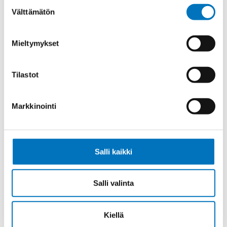
Suostumuksen
Välttämätön
valinta
Kumikaapeli H07RN-F PREMIUM
Mieltymykset
4G35
Tilastot
Markkinointi
Kumikaapeli H07RN-F PREMIUM
3G2,5
Salli kaikki
Kumikaapeli H07RN-F PREMIUM
Salli valinta
4G2,5
Kiellä