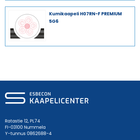
Kumikaapeli H07RN-F PREMIUM
5G6
Ratastie 12, PL74
FI-03100 Nummela
Y-tunnus 0862688-4